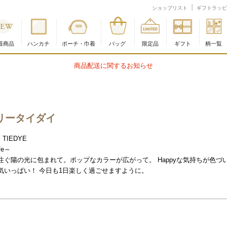
順：価格(高い順)
ショップリスト
ギフトラッピ
着商品
ハンカチ
ポーチ・巾着
バッグ
限定品
ギフト
柄一覧
商品配送に関するお知らせ
リータイダイ
 TIEDYE
ife～
注ぐ陽の光に包まれて。ポップなカラーが広がって。 Happyな気持ちが色づ
気いっぱい！ 今日も1日楽しく過ごせますように。