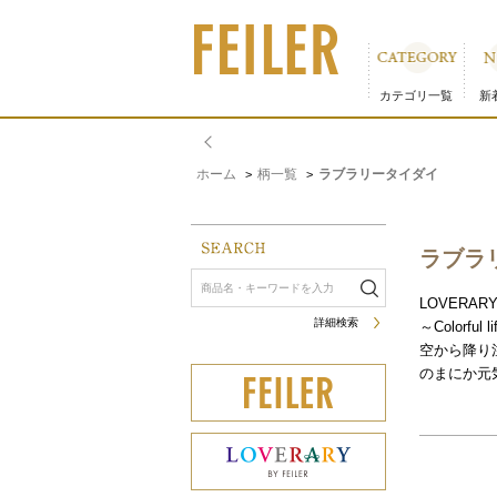
ラブラリータイダイ｜フェイラー公式オンラインショップ 並び
カテゴリ一覧
新
ホーム
柄一覧
ラブラリータイダイ
>
>
ラブラ
LOVERARY
詳細検索
～Colorful l
空から降り
のまにか元