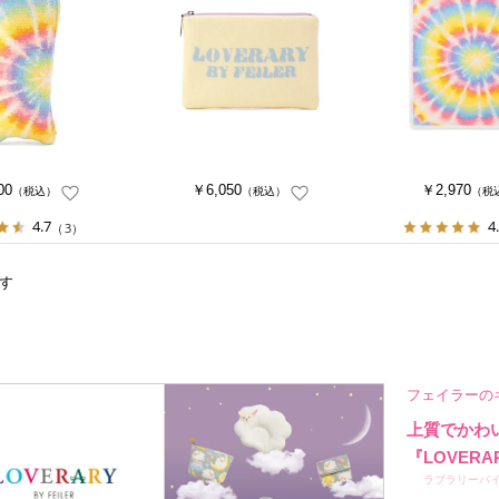
00
￥6,050
￥2,970
（税込）
（税込）
（税
4.7
4
（3）
す
フェイラーの
上質でかわ
『LOVERA
ラブラリーバ