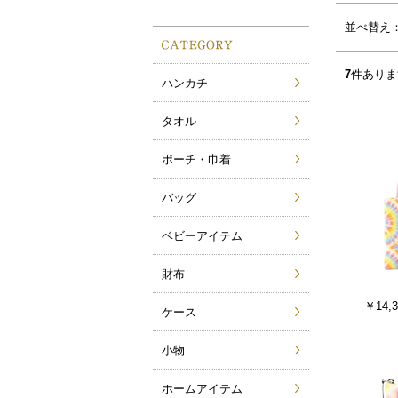
サムネイル(4列)
サムネイル(5列)
並べ替え
7
件ありま
ハンカチ
タオル
ポーチ・巾着
バッグ
ベビーアイテム
財布
￥14,3
ケース
小物
ホームアイテム