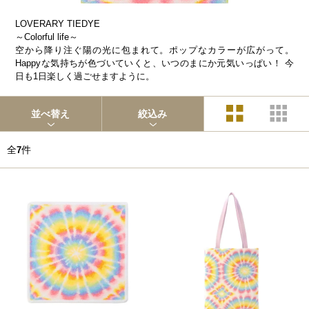
LOVERARY TIEDYE
～Colorful life～
空から降り注ぐ陽の光に包まれて。ポップなカラーが広がって。
Happyな気持ちが色づいていくと、いつのまにか元気いっぱい！ 今
日も1日楽しく過ごせますように。
並べ替え
絞込み
全
件
7