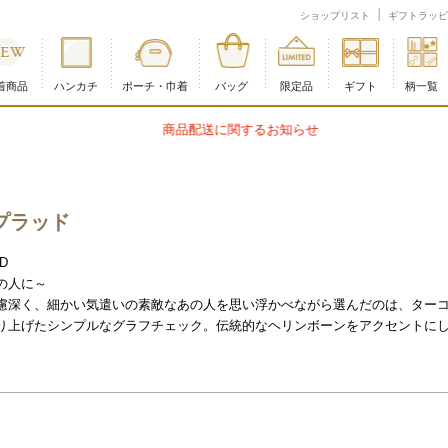
ショップリスト
ギフトラッピ
着商品
ハンカチ
ポーチ・巾着
バッグ
限定品
ギフト
柄一覧
商品配送に関するお知らせ
プラッド
ID
の人に～
慮深く、細かい気遣いの素敵なあの人を思い浮かべながら選んだのは、ター
り上げたシンプルなグラフチェック。伝統的なヘリンボーンをアクセントに