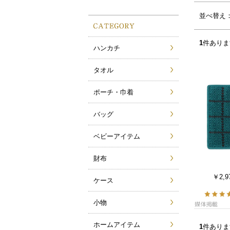
サムネイル(4列)
サムネイル(5列)
並べ替え
1
件ありま
ハンカチ
タオル
ポーチ・巾着
バッグ
ベビーアイテム
財布
￥2,9
ケース
小物
ホームアイテム
1
件ありま