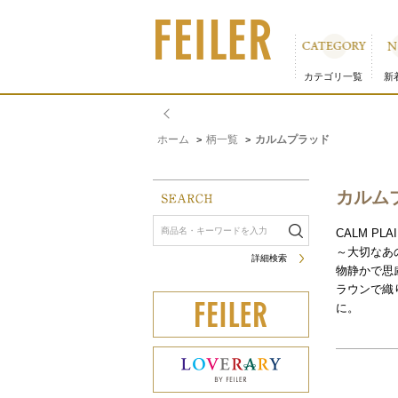
カルムプラッド｜フェイラー公式オンラインショップ
カテゴリ一覧
新
ホーム
柄一覧
カルムプラッド
>
>
カルム
CALM PLA
～大切なあ
詳細検索
物静かで思
ラウンで織
に。