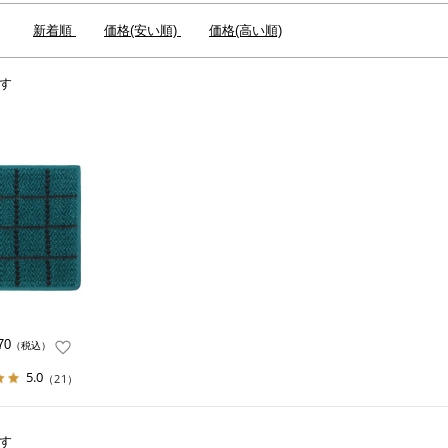
：
新着順
価格(安い順)
価格(高い順)
す
70
（税込）
5.0
（21）
す