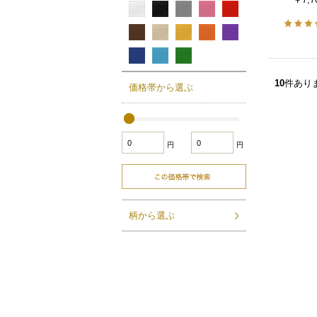
10
件あり
価格帯から選ぶ
円
円
柄から選ぶ