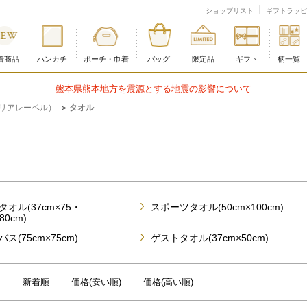
ショップリスト
ギフトラッピ
着商品
ハンカチ
ポーチ・巾着
バッグ
限定品
ギフト
柄一覧
熊本県熊本地方を震源とする地震の影響について
ー クリアレーベル）
タオル
>
オル(37cm×75・
スポーツタオル(50cm×100cm)
80cm)
ス(75cm×75cm)
ゲストタオル(37cm×50cm)
：
新着順
価格(安い順)
価格(高い順)