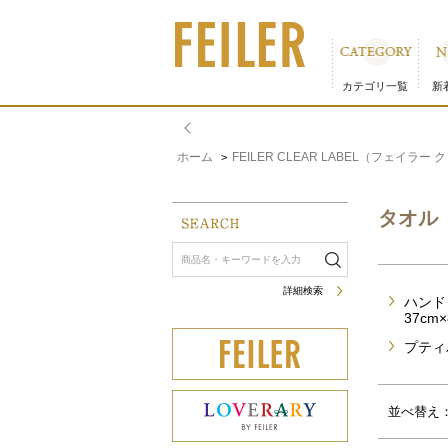
タオル｜フェイラー公式オンラインショップ
カテゴリ一覧
新
ホーム
FEILER CLEAR LABEL（フェイラ
>
タオル
詳細検索
ハンドタ
37cm×
プティバ
サムネイル(4列)
サムネイル(5列)
並べ替え