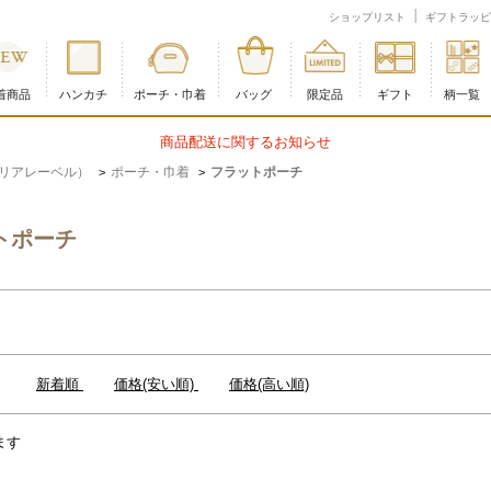
ショップリスト
ギフトラッピ
着商品
ハンカチ
ポーチ・巾着
バッグ
限定品
ギフト
柄一覧
商品配送に関するお知らせ
ー クリアレーベル）
ポーチ・巾着
フラットポーチ
>
>
トポーチ
：
新着順
価格(安い順)
価格(高い順)
ます