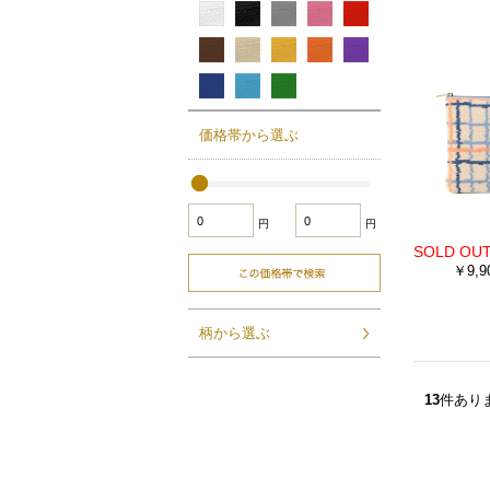
価格帯から選ぶ
円
円
￥9,9
柄から選ぶ
13
件あり