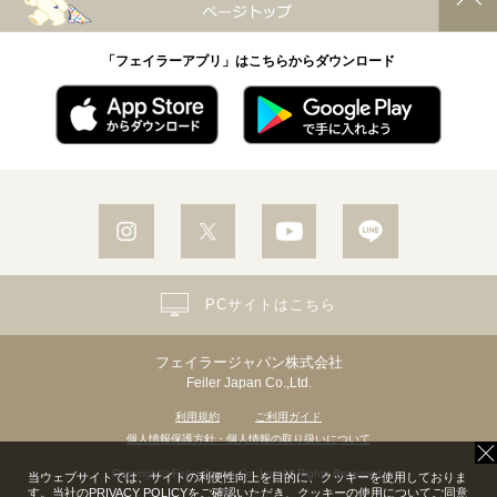
「フェイラーアプリ」はこちらからダウンロード
PCサイトはこちら
フェイラージャパン株式会社
Feiler Japan Co.,Ltd.
利用規約
ご利用ガイド
個人情報保護方針・個人情報の取り扱いについて
Copyright© Feiler Japan Co.,Ltd. All Rights Reserved.
当ウェブサイトでは、サイトの利便性向上を目的に、クッキーを使用しておりま
す。当社の
PRIVACY POLICY
をご確認いただき、クッキーの使用についてご同意