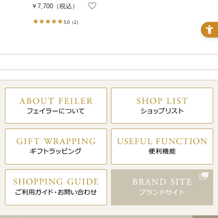
￥7,700
（税込）
5.0
（2）