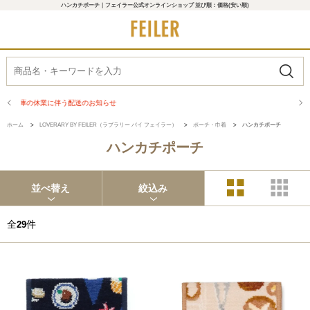
ハンカチポーチ｜フェイラー公式オンラインショップ 並び順：価格(安い順)
商品配送に関するお知らせ
ホーム
>
LOVERARY BY FEILER（ラブラリー バイ フェイラー）
>
ポーチ・巾着
>
ハンカチポーチ
ハンカチポーチ
並べ替え
絞込み
全
件
29