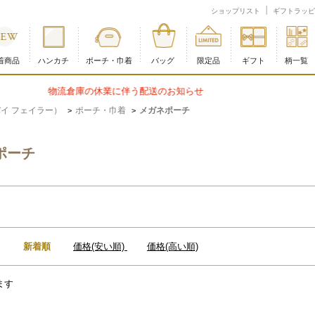
新着順
ショップリスト
ギフトラッピ
着商品
ハンカチ
ポーチ・巾着
バッグ
限定品
ギフト
柄一覧
商品配送に関するお知らせ
 バイ フェイラー）
ポーチ・巾着
メガネポーチ
>
>
ポーチ
：
新着順
価格(安い順)
価格(高い順)
ます