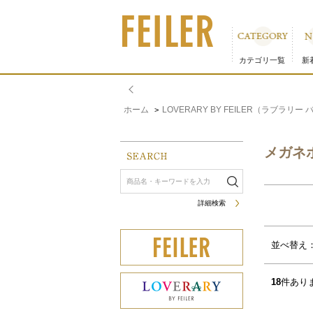
メガネポーチ｜フェイラー公式オンラインショップ 並び順：
カテゴリ一覧
新
ホーム
LOVERARY BY FEILER（ラブラリー
>
メガネ
詳細検索
サムネイル(4列)
サムネイル(5列)
並べ替え
18
件あり