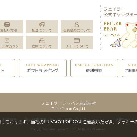
お支払い方法
配送について
会員登録について
ールマガジン
在庫について
サイトについて
フェイラージャパン株式会社
Feiler Japan Co.,Ltd.
利用規約
個人情報保護方針・個人情報の取り扱いについて
ご利用ガイド
用しております。当社の
PRIVACY POLICY
をご確認いただき、クッキー
Copyright© Feiler Japan Co.,Ltd. All Rights Reserved.