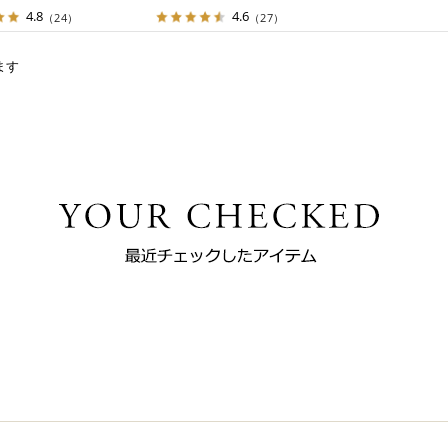
4.8
4.6
（24）
（27）
ます