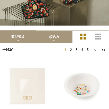
並び替え
絞込み
全
件
953
1
2
3
4
5