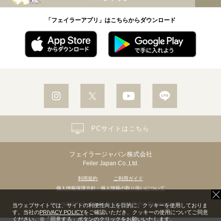
「フェイラーアプリ」はこちらからダウンロード
PCサイトはこちら
フェイラージャパン株式会社
Feiler Japan Co.,Ltd.
利用規約
ご利用ガイド
個人情報保護方針・個人情報の取り扱いについて
Copyright© Feiler Japan Co.,Ltd. All Rights Reserved.
当ウェブサイトでは、サイトの利便性向上を目的に、クッキーを使用しておりま
す。当社の
PRIVACY POLICY
をご確認いただき、クッキーの使用についてご同意
ください。※「同意する」ボタンのクリックをお願いいたします。