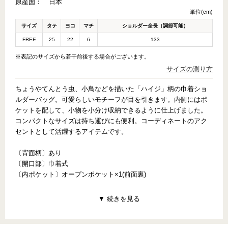
原産国：
日本
単位(cm)
サイズ
タテ
ヨコ
マチ
ショルダー全長（調節可能）
FREE
25
22
6
133
※表記のサイズから若干前後する場合がございます。
サイズの測り方
ちょうやてんとう虫、小鳥などを描いた「ハイジ」柄の巾着ショ
ルダーバッグ。可愛らしいモチーフが目を引きます。内側にはポ
ケットを配して、小物を小分け収納できるように仕上げました。
コンパクトなサイズは持ち運びにも便利。コーディネートのアク
セントとして活躍するアイテムです。
〔背面柄〕あり
〔開口部〕巾着式
〔内ポケット〕オープンポケット×1(前面裏)
【PATTERN CONCEPT】
HEIDI（ハイジ）
～赤ちゃんの時から知っている本物のやわらかさ～
てんとう虫にちょうちょ、小鳥たち、そして小さな花･･･ドイツの