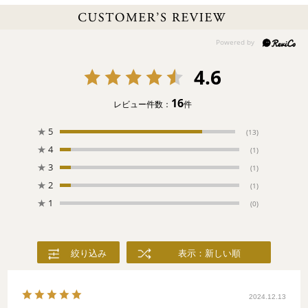
野にいる小さな生き物たちが織り成す楽しい柄“ハイジ”は、その柔
らかい肌ざわりとともに赤ちゃんとお母さんに大人気です。
4.6
16
レビュー件数：
件
★
5
(13)
★
4
(1)
★
3
(1)
★
2
(1)
★
1
(0)
絞り込み
表示：新しい順
2024.12.13