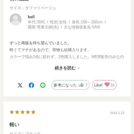
サイズ：サファリベージュ
bell
年代:
30代
性別:
女性
身長:
156～160cm
職業:
専業主婦(夫)
主な情報収集先:
SNS
ずっと再販を待ち望んでいました。
軽くてマチがあるので、荷物も結構入ります。
カラーで悩み1色に絞れず、2色購入しました。WEB販売のみなの
で、柄配置が選べず、フェイラーのタグがちょうど小鳥の顔に重
続きを読む
なっているものがあり、商品自体はすごくかわいいのにそこが残
念です。
参考になった
7
Like!
16
2024.1.23
軽い
サイズ：ブラック