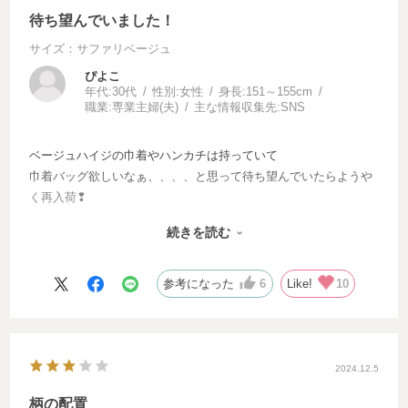
待ち望んでいました！
サイズ：サファリベージュ
ぴよこ
年代:
30代
性別:
女性
身長:
151～155cm
職業:
専業主婦(夫)
主な情報収集先:
SNS
ベージュハイジの巾着やハンカチは持っていて
巾着バッグ欲しいなぁ、、、、と思って待ち望んでいたらよう
く再入荷❢
欲しかったベージュハイジを手にとってウッキウキ♪
続きを読む
夫の前で「どう？かわいくない？！」って聞くと「うん！かわい
い。ずっと欲しかったやつやもんね！」と言ってくれました♪
参考になった
6
Like!
10
マチがあるので，思ったより沢山荷物が入ります。
ベージュ色も持っている服と合わせやすい色味なので、たくさん
使っていきたいとおもいます。
2024.12.5
柄の配置