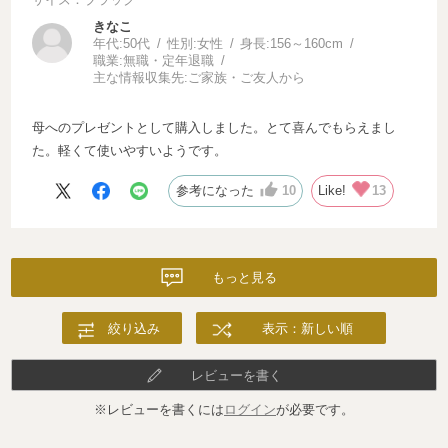
きなこ
年代:
50代
性別:
女性
身長:
156～160cm
職業:
無職・定年退職
主な情報収集先:
ご家族・ご友人から
母へのプレゼントとして購入しました。とて喜んでもらえまし
た。軽くて使いやすいようです。
参考になった
10
Like!
13
もっと見る
絞り込み
表示：新しい順
レビューを書く
※レビューを書くには
ログイン
が必要です。