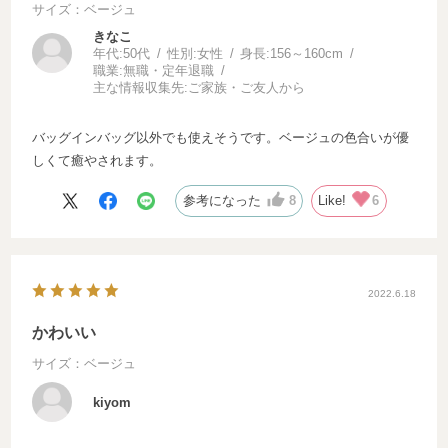
サイズ：ベージュ
きなこ
年代:
50代
性別:
女性
身長:
156～160cm
職業:
無職・定年退職
主な情報収集先:
ご家族・ご友人から
バッグインバッグ以外でも使えそうです。ベージュの色合いが優
しくて癒やされます。
参考になった
8
Like!
6
2022.6.18
かわいい
サイズ：ベージュ
kiyom