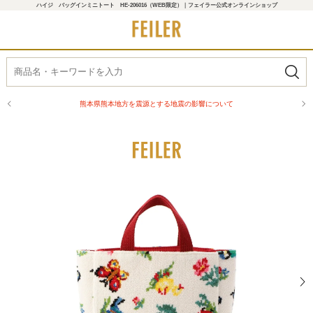
ハイジ バッグインミニトート HE-206016（WEB限定）｜フェイラー公式オンラインショップ
熊本県熊本地方を震源とする地震の影響について