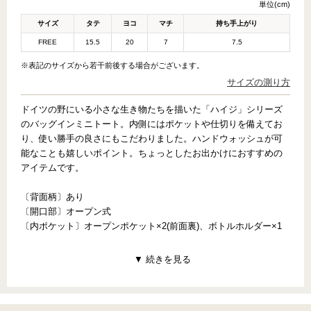
単位(cm)
サイズ
タテ
ヨコ
マチ
持ち手上がり
FREE
15.5
20
7
7.5
※表記のサイズから若干前後する場合がございます。
サイズの測り方
ドイツの野にいる小さな生き物たちを描いた「ハイジ」シリーズ
のバッグインミニトート。内側にはポケットや仕切りを備えてお
り、使い勝手の良さにもこだわりました。ハンドウォッシュが可
能なことも嬉しいポイント。ちょっとしたお出かけにおすすめの
アイテムです。
〔背面柄〕あり
〔開口部〕オープン式
〔内ポケット〕オープンポケット×2(前面裏)、ボトルホルダー×1
【PATTERN CONCEPT】
HEIDI（ハイジ）
～赤ちゃんの時から知っている本物のやわらかさ～
てんとう虫にちょうちょ、小鳥たち、そして小さな花･･･ドイツの