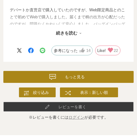
デパートか直営店で購入していたのですが、Web限定商品とのこ
とで初めてWebで購入しました。届くまで柄の出方が心配だった
のですが、問題なくかわいくて安心しました。バッグインバッグ
としてこちらのミニトートを使うようになって、バッグやリュッ
続きを読む
クを手軽に変えて持てるようになりました。便利です。
参考になった
14
Like!
22
もっと見る
絞り込み
表示：新しい順
レビューを書く
※レビューを書くには
ログイン
が必要です。