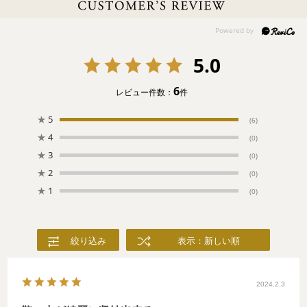
野にいる小さな生き物たちが織り成す楽しい柄“ハイジ”は、その柔
らかい肌ざわりとともに赤ちゃんとお母さんに大人気です。
5.0
6
レビュー件数：
件
★
5
(6)
★
4
(0)
★
3
(0)
★
2
(0)
★
1
(0)
絞り込み
表示：新しい順
2024.2.3