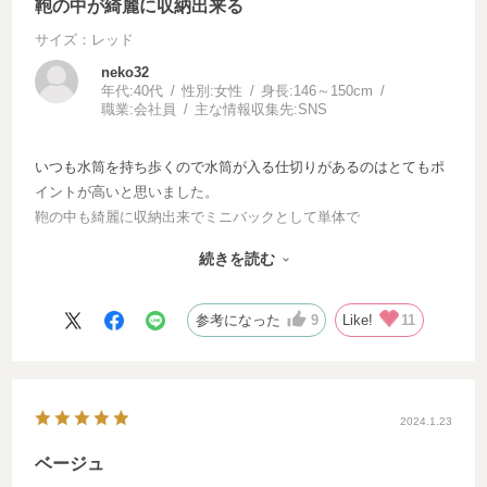
鞄の中が綺麗に収納出来る
サイズ：レッド
neko32
年代:
40代
性別:
女性
身長:
146～150cm
職業:
会社員
主な情報収集先:
SNS
いつも水筒を持ち歩くので水筒が入る仕切りがあるのはとてもポ
イントが高いと思いました。
鞄の中も綺麗に収納出来でミニバックとして単体で
待ってもハイジ柄は可愛いので多機能でとても便利で使いやすい
続きを読む
です。ずっとハイジ柄のバックインバックが欲しかったので再販
で購入出来で嬉しいです。
参考になった
9
Like!
11
2024.1.23
ベージュ