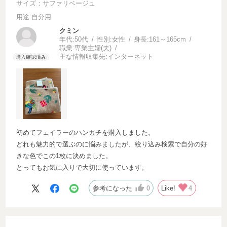
サイズ：サファリベージュ
用途
:自分用
クミン
年代:
50代
性別:
女性
身長:
161～165cm
職業:
専業主婦(夫)
主な情報収集先:
インターネット
初めてフェイラーのハンカチを購入しました。
どれも魅力的で選ぶのに悩みましたが、絞り込み検索で自分の好
きな色でこの1枚に決めました。
とってもお気に入りで大切に使っています。
参考になった
0
Like!
4