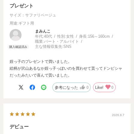
プレゼント
サイズ：サファリベージュ
用途
:ギフト用
まみんこ
年代:
40代
性別:
女性
身長:
156～160cm
職業:
パート・アルバイト
主な情報収集先:
SNS
姪っ子のプレゼントで買いました。
絵柄が沢山あるなか姪っ子っぽいのを買わせて貰ってドンピシャ
だったみたいで喜んで貰いました。
参考になった
0
Like!
0
2026.8.7
デビュー