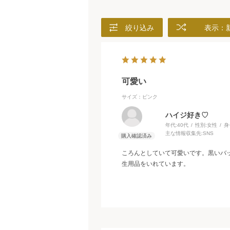
絞り込み
表示：
可愛い
サイズ：ピンク
ハイジ好き♡
年代:
40代
性別:
女性
身
主な情報収集先:
SNS
ころんとしていて可愛いです。黒いバ
生用品をいれています。