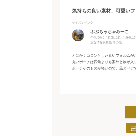
気持ちの良い素材、可愛いフ
サイズ：ピンク
ぶぶちゃちゃみーこ
年代:
50代
性別:
女性
身長:
1
主な情報収集先:
その他
とにかくコロンとした丸いフォルムが
丸いポーチは四角よりも案外と物が入
ポーチそのものが軽いので、黒とペア