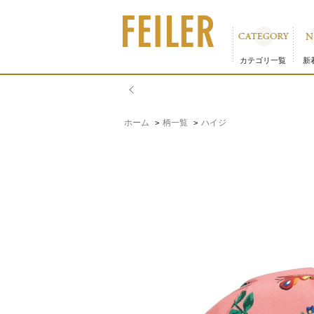
ハイジ シェルポーチ EHE-230023｜フェイラー公式オ
カテゴリ一覧
新
ホーム
柄一覧
ハイジ
>
>