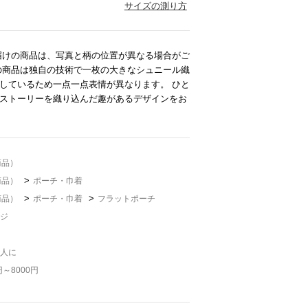
サイズの測り方
届けの商品は、写真と柄の位置が異なる場合がご
の商品は独自の技術で一枚の大きなシュニール織
しているため一点一点表情が異なります。 ひと
ストーリーを織り込んだ趣があるデザインをお
商品）
>
商品）
ポーチ・巾着
>
>
商品）
ポーチ・巾着
フラットポーチ
ジ
人に
円～8000円