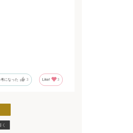
参考になった
3
Like!
3
書く