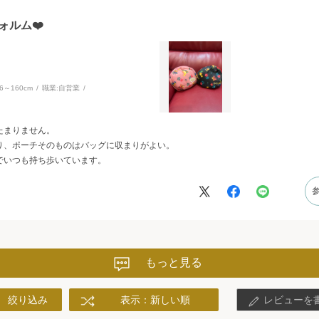
ォルム❤️
56～160cm
職業:
自営業
たまりません。
り、ポーチそのものはバッグに収まりがよい。
でいつも持ち歩いています。
もっと見る
絞り込み
表示：新しい順
レビューを