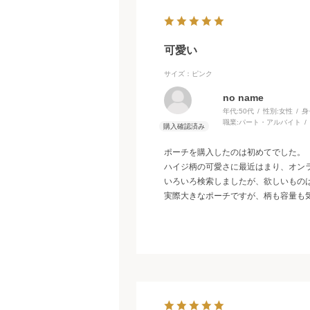
可愛い
サイズ：ピンク
no name
年代:
50代
性別:
女性
身
職業:
パート・アルバイト
ポーチを購入したのは初めてでした。
ハイジ柄の可愛さに最近はまり、オン
いろいろ検索しましたが、欲しいものはs
実際大きなポーチですが、柄も容量も気