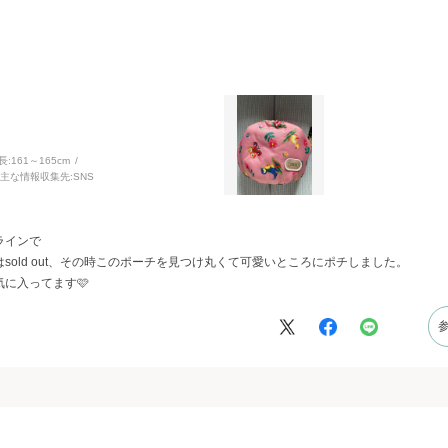
長:
161～165cm
主な情報収集先:
SNS
ラインで
old out、その時このポーチを見つけ丸くて可愛いところにポチしました。
に入ってます🩷