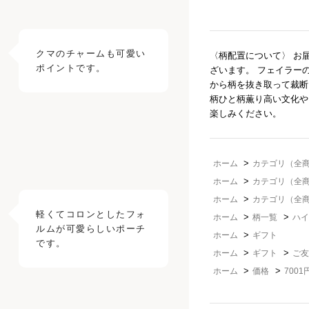
クマのチャームも可愛い
〈柄配置について〉 お
ポイントです。
ざいます。 フェイラー
から柄を抜き取って裁断
柄ひと柄薫り高い文化や
楽しみください。
>
ホーム
カテゴリ（全
>
ホーム
カテゴリ（全
>
ホーム
カテゴリ（全
軽くてコロンとしたフォ
>
>
ホーム
柄一覧
ハイ
ルムが可愛らしいポーチ
>
ホーム
ギフト
です。
>
>
ホーム
ギフト
ご友
>
>
ホーム
価格
7001