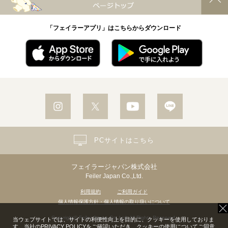
「フェイラーアプリ」はこちらからダウンロード
PCサイトはこちら
フェイラージャパン株式会社
Feiler Japan Co.,Ltd.
利用規約
ご利用ガイド
個人情報保護方針・個人情報の取り扱いについて
Copyright© Feiler Japan Co.,Ltd. All Rights Reserved.
当ウェブサイトでは、サイトの利便性向上を目的に、クッキーを使用しておりま
す。当社の
PRIVACY POLICY
をご確認いただき、クッキーの使用についてご同意