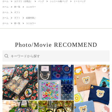
ホーム
>
カテゴリ（全商品）
>
バッグ
>
シュニール織バッグ
>
トートバッグ
ホーム
>
柄一覧
>
ユニカラー
ホーム
>
ギフト
ホーム
>
ギフト
>
結婚内祝い
ホーム
>
柄一覧
>
ユニカラー
Photo/Movie RECOMMEND