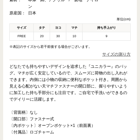
ン
原産国：
日本
単位(cm)
サイズ
タテ
ヨコ
マチ
持ち手上がり
FREE
20
30
10
9
※表記のサイズから若干前後する場合がございます。
サイズの測り方
どなたでも持ちやすいデザインを追求した『ユニカラー』のバッ
グ。マチが広く安定しているので、スムーズに荷物の出し入れが
できます。内側には小物の収納に便利なポケット付き。周囲から
見える心配がない天マチファスナーの開口部に、握りやすいよう
に加工した持ち手部分にも注目です。ご自宅で手洗いができるの
でデイリーに活躍します。
〔背面柄〕なし
〔開口部〕ファスナー式
〔内ポケット〕オープンポケット×1（前面裏）
〔付属品〕ロゴチャーム