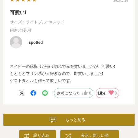
2026.6.19
可愛い❗️
サイズ：ライトブルー×レッド
用途
:自分用
spotted
ネイビーの縁取りが売り切れで赤を買いましたが、可愛い❗️
もともとマリン系が大好きなので、即買いしました❗️
ゲストタオルも作って欲しいです。
参考になった
0
Like!
0
もっと見る
絞り込み
表示：新しい順