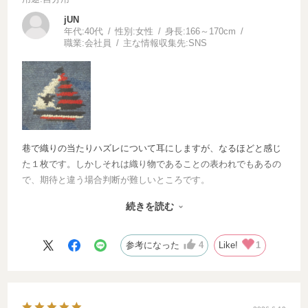
jUN
年代:
40代
性別:
女性
身長:
166～170cm
職業:
会社員
主な情報収集先:
SNS
巷で織りの当たりハズレについて耳にしますが、なるほどと感じ
た１枚です。しかしそれは織り物であることの表われでもあるの
で、期待と違う場合判断が難しいところです。
続きを読む
今回手にしたゴーセーリングは、巷でいうところのハズレだった
かもしれません。
ただ本来ハート柄であるはずの部分が崩れてはいるのですが、私
参考になった
4
Like!
1
にはスターに見えてラッキーと感じました。ハートに見えない寂
しさはありますが、まさかの星柄に見える私だけのフェイラー。
とても愛着が湧き大切にしたい１枚です。