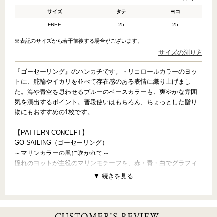
サイズ
タテ
ヨコ
FREE
25
25
※表記のサイズから若干前後する場合がございます。
サイズの測り方
『ゴーセーリング』のハンカチです。トリコロールカラーのヨッ
トに、舵輪やイカリを並べて存在感のある表情に織り上げまし
た。海や青空を思わせるブルーのベースカラーも、爽やかな雰囲
気を演出するポイント。普段使いはもちろん、ちょっとした贈り
物にもおすすめの1枚です。
【PATTERN CONCEPT】
GO SAILING（ゴーセーリング）
～マリンカラーの風に吹かれて～
憧れのヨットが主役のマリンモチーフを、赤・青・白でグラフィ
カルに表現。爽やかなトリコロールカラーとのパーフェクトな調
和は、見ているだけで気分が晴やかに。風に吹かれて、波に乗っ
て、颯爽と、『GO SAILING』とびきりおしゃれで楽しいヨットク
ルージングに出かけましょう！