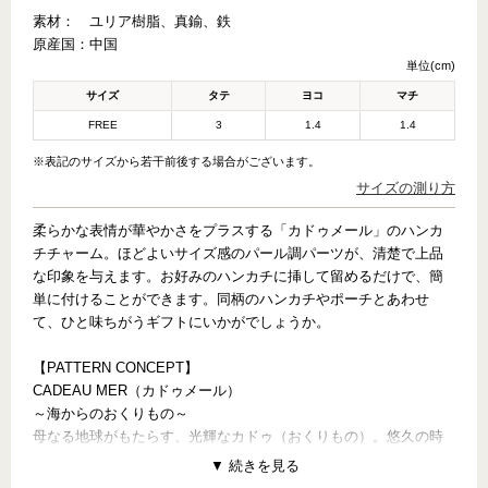
素材：
ユリア樹脂、真鍮、鉄
原産国：
中国
単位(cm)
サイズ
タテ
ヨコ
マチ
FREE
3
1.4
1.4
※表記のサイズから若干前後する場合がございます。
サイズの測り方
柔らかな表情が華やかさをプラスする「カドゥメール」のハンカ
チチャーム。ほどよいサイズ感のパール調パーツが、清楚で上品
な印象を与えます。お好みのハンカチに挿して留めるだけで、簡
単に付けることができます。同柄のハンカチやポーチとあわせ
て、ひと味ちがうギフトにいかがでしょうか。
【PATTERN CONCEPT】
CADEAU MER（カドゥメール）
～海からのおくりもの～
母なる地球がもたらす、光輝なカドゥ（おくりもの）。悠久の時
間で生まれた美しい奇跡にパワーをもらって——。海が育んだパ
ールを曲線的に表現した『カドゥメール』。シックトーンにそっ