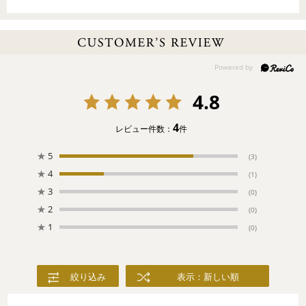
と挿したシルバーグレーは、上品な女性を映し出すよう。神秘の
光を放つ煌めきの結晶が幸せを運びます。
SPUR web 2025/1月掲載
4.8
4
レビュー件数：
件
★
5
(3)
★
4
(1)
★
3
(0)
★
2
(0)
★
1
(0)
絞り込み
表示：新しい順