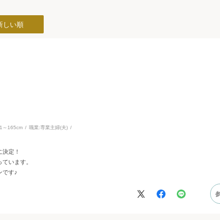
新しい順
61～165cm
職業:
専業主婦(夫)
に決定！
っています。
です♪