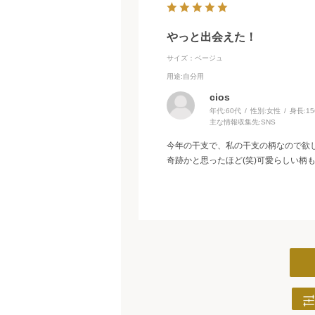
っと出会えた！
サイズ：ベージュ
用途
:自分用
cios
年代:
60代
性別:
女性
身長:
1
主な情報収集先:
SNS
今年の干支で、私の干支の柄なので欲
奇跡かと思ったほど(笑)可愛らしい柄