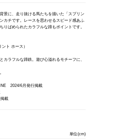
背景に、走り抜ける馬たちを描いた「スプリン
ンカチです。レースを思わせるスピード感あふ
ちりばめられたカラフルな蹄もポイントです。
】
プリント ホース）
とカラフルな蹄鉄。遊び心溢れるモチーフに、
。
AZINE 2024/6月発行掲載
載
号掲載
単位(cm)