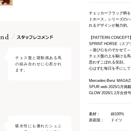
チェッカーフラッグ柄を
トホース」シリーズのハ
れるデザインが魅力的。
【PATTERN CONCEPT
SPRINT HORSE（ス
～遊び心をのぞかせて～
チェス盤の上を駆ける馬
チェス盤と躍動感ある馬
思わずこぼれる笑顔。
の組み合わせに心惹かれ
心はずむ毎日を手にして
ます。
Mercedes-Benz MAG
SPUR web 2025/1月掲
GLOW 2026/1.2月合併
素材：
綿100%
原産国：
ドイツ
吸水性にも優れたシュニ