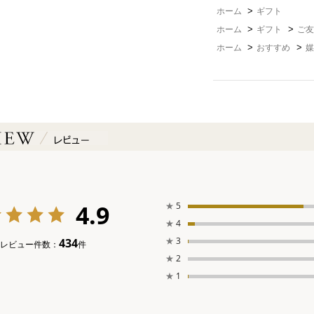
>
ホーム
ギフト
>
>
ホーム
ギフト
ご友
>
>
ホーム
おすすめ
媒
4.9
★
5
★
4
★
3
434
レビュー件数：
件
★
2
★
1