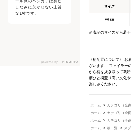
ール織のハンカチは身だ
サイズ
しなみに欠かせない上質
な1枚です。
FREE
※表記のサイズから若干
〈柄配置について〉 お
powered by
ざいます。 フェイラー
から柄を抜き取って裁断
柄ひと柄薫り高い文化や
楽しみください。
>
ホーム
カテゴリ（全
>
ホーム
カテゴリ（全
>
ホーム
カテゴリ（全
>
>
ホーム
柄一覧
スプ