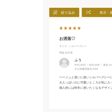
絞り込み
表示：
お洒落♡
サイズ：シルバーグレー
用途
:自分用
ふう
年代:
40代
性別:
女性
身長:
1
主な情報収集先:
SNS
ベージュと迷いに迷いシルバーグレー
大人っぽいのに可愛いところが気に入
個人的には秋冬に使いたくなるデザイン