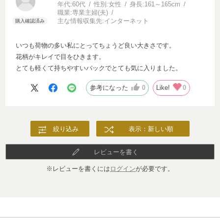
年代:
60代
性別:
女性
身長:
161～165cm
職業:
専業主婦(夫)
主な情報収集先:
インターネット
いつも荷物の多い私にとってちょうど良い大きさです。
花柄がキレイで目をひきます。
とても軽くて持ちやすいバックでとても気に入りました。
参考になった
0
Like!
0
絞り込み
表示：新しい順
レビューを書く
※レビューを書くには
ログイン
が必要です。