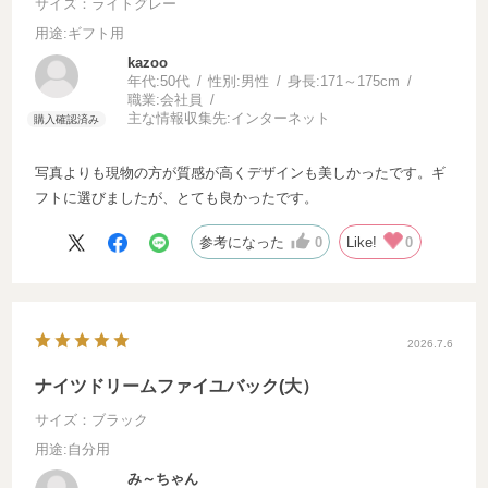
サイズ：ライトグレー
用途
:ギフト用
kazoo
年代:
50代
性別:
男性
身長:
171～175cm
職業:
会社員
主な情報収集先:
インターネット
写真よりも現物の方が質感が高くデザインも美しかったです。ギ
フトに選びましたが、とても良かったです。
参考になった
0
Like!
0
2026.7.6
ナイツドリームファイユバック(大）
サイズ：ブラック
用途
:自分用
み～ちゃん