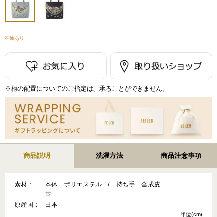
在庫あり
※柄の配置についてのご指定は、承ることができません。
商品説明
洗濯方法
商品注意事項
素材：
本体 ポリエステル / 持ち手 合成皮
革
原産国：
日本
単位(cm)