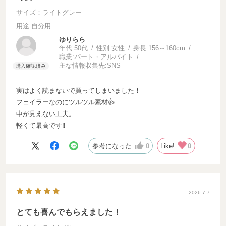
サイズ：ライトグレー
用途
:自分用
ゆりらら
年代:
50代
性別:
女性
身長:
156～160cm
職業:
パート・アルバイト
主な情報収集先:
SNS
実はよく読まないで買ってしまいました！
フェイラーなのにツルツル素材👍
中が見えない工夫。
軽くて最高です‼️
参考になった
0
Like!
0
2026.7.7
とても喜んでもらえました！