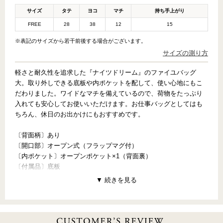
サイズ
タテ
ヨコ
マチ
持ち手上がり
FREE
28
38
12
15
※表記のサイズから若干前後する場合がございます。
サイズの測り方
軽さと耐久性を追求した『ナイツドリーム』のファイユバッグ
大。取り外しできる底板や内ポケットを配して、使い心地にもこ
だわりました。ワイドなマチを備えているので、荷物をたっぷり
入れても安心してお使いいただけます。お仕事バッグとしてはも
ちろん、休日のお出かけにもおすすめです。
〔背面柄〕あり
〔開口部〕オープン式（フラップマグ付）
〔内ポケット〕オープンポケット×1（背面裏）
〔付属品〕底板
【PATTERN CONCEPT】
NIGHT’S DREAM（ナイツドリーム）
～夢に舞う花たち～
シェイクスピアの『真夏の夜の夢』でいたずら好きの妖精が使っ