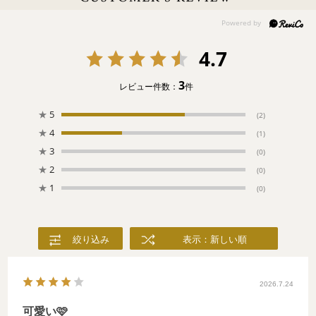
た恋の媚薬、サンシキスミレの花。円形劇場のステージでリズミ
カルに、くるくると舞う妖精たち。一夜の夢のような恋物語に魅
せられた観客たちは拍手喝采を送る。
4.7
3
レビュー件数：
件
★
5
(2)
★
4
(1)
★
3
(0)
★
2
(0)
★
1
(0)
絞り込み
表示：新しい順
2026.7.24
可愛い🩷