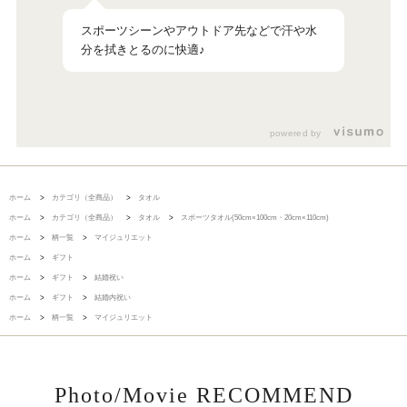
スポーツシーンやアウトドア先などで汗や水
powered by
ホーム
>
カテゴリ（全商品）
>
タオル
ホーム
>
カテゴリ（全商品）
>
タオル
>
スポーツタオル(50cm×100cm・20cm×110cm)
ホーム
>
柄一覧
>
マイジュリエット
ホーム
>
ギフト
ホーム
>
ギフト
>
結婚祝い
ホーム
>
ギフト
>
結婚内祝い
ホーム
>
柄一覧
>
マイジュリエット
Photo/Movie RECOMMEND