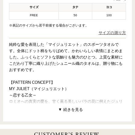
サイズ
タテ
ヨコ
FREE
50
100
※表記のサイズから若干前後する場合がございます。
サイズの測り方
純粋な愛を表現した「マイジュリエット」のスポーツタオルで
す。全体にドット柄をちりばめて、かわいらしい表情にまとめま
した。ふっくらとソフトな肌触りも魅力のひとつ。上質な素材に
こだわり丁寧に織り上げたシュニール織のタオルは、贈り物にも
おすすめです。
【PATTERN CONCEPT】
MY JULIET（マイジュリエット）
～恋する乙女～
ロミオへの真実の愛を、甘く薫る美しいバラの花に例えたジュリ
エット。恥じらいで染まる頬をピンクのグラデーションで。そし
て、その頬を伝う涙の雫を朝露のように散りばめて。乙女の初恋
をみずみずしく、ロマンティックに。