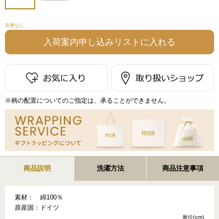
在庫なし
※柄の配置についてのご指定は、承ることができません。
商品説明
洗濯方法
商品注意事項
素材：
綿100％
原産国：
ドイツ
単位(cm)