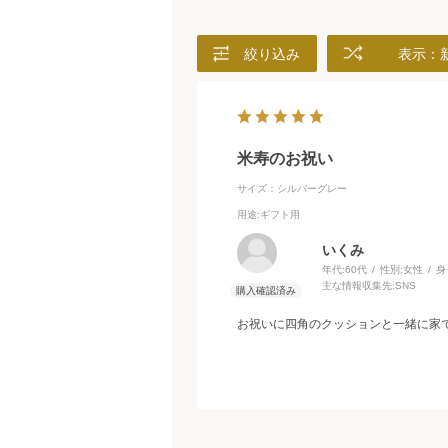
絞り込み
表示：
米寿のお祝い
サイズ：シルバーグレー
用途
:ギフト用
いくみ
年代:
60代
性別:
女性
身
主な情報収集先:
SNS
お祝いに四角のクッションと一緒に家