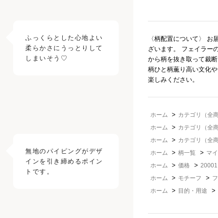
ふっくらとした心地よい
〈柄配置について〉 お
柔らかさにうっとりして
ざいます。 フェイラー
から柄を抜き取って裁断
柄ひと柄薫り高い文化や
楽しみください。
>
ホーム
カテゴリ（全
>
ホーム
カテゴリ（全
>
ホーム
カテゴリ（全
無地のパイピングがデザ
>
>
ホーム
柄一覧
マイ
インを引き締めるポイン
>
>
ホーム
価格
2000
>
>
ホーム
モチーフ
フ
>
>
ホーム
目的・用途