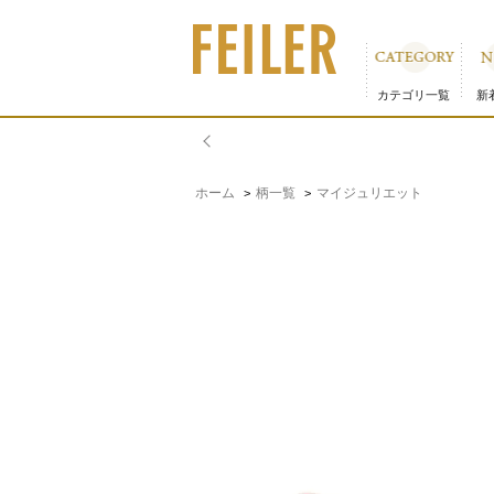
マイジュリエット 横長クッション MJT-251066｜フェ
カテゴリ一覧
新
ホーム
柄一覧
マイジュリエット
>
>