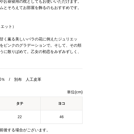
やお昼寝用の枕としてもお使いいただけます。
ムとそろえてお部屋を飾るのもおすすめです。
】
ュリエット）
甘く薫る美しいバラの花に例えたジュリエッ
をピンクのグラデーションで。そして、その頬
うに散りばめて。乙女の初恋をみずみずしく、
0％ / 別布 人工皮革
単位(cm)
タテ
ヨコ
22
46
前後する場合がございます。