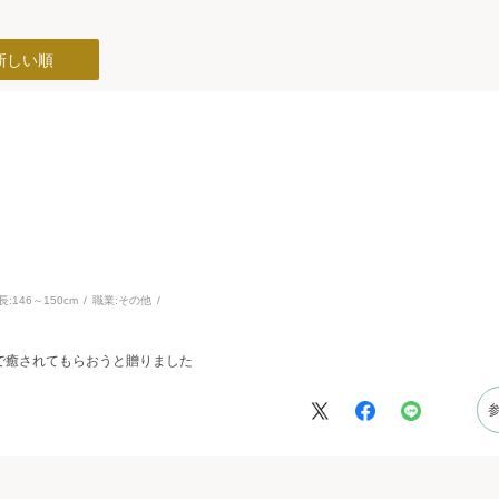
新しい順
長:
146～150cm
職業:
その他
で癒されてもらおうと贈りました