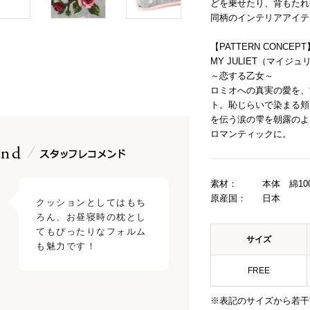
どを乗せたり、背もたれ
同柄のインテリアアイテ
【PATTERN CONCEPT
MY JULIET（マイジ
～恋する乙女～
ロミオへの真実の愛を、
ト。恥じらいで染まる頬
を伝う涙の雫を朝露のよ
ロマンティックに。
素材：
本体 綿10
原産国：
日本
クッションとしてはもち
ろん、お昼寝時の枕とし
てもぴったりなフォルム
サイズ
も魅力です！
FREE
※表記のサイズから若干