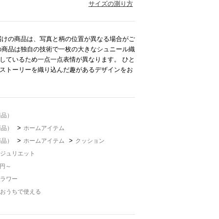
サイズの測り方
届けの商品は、写真と柄の位置が異なる場合がご
の商品は独自の技術で一枚の大きなシュニール織
しているため一点一点表情が異なります。 ひと
ストーリーを織り込んだ趣があるデザインをお
商品）
>
商品）
ホームアイテム
>
>
商品）
ホームアイテム
クッション
ジュリエット
1円～
ラワー
おうちで使える