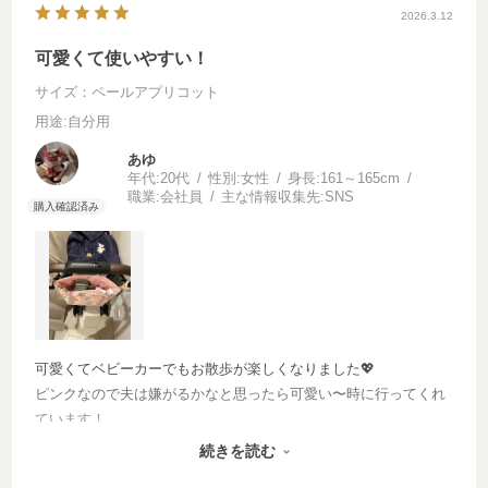
2026.3.12
可愛くて使いやすい！
サイズ：ペールアプリコット
用途
:自分用
あゆ
年代:
20代
性別:
女性
身長:
161～165cm
職業:
会社員
主な情報収集先:
SNS
可愛くてベビーカーでもお散歩が楽しくなりました💖
ピンクなので夫は嫌がるかなと思ったら可愛い〜時に行ってくれ
ています！
これにエコバッグと貴重品を入れて手ぶらでお散歩や買い物に行
続きを読む
けます☺️👌