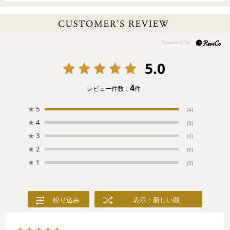
～大好きがいっぱい～
１歳のお誕生日にもらった木馬。音が鳴るのが大好きだったジョ
ウロ。お友達と遊んだドールハウス。FEILER Bearリリアちゃん
のおもちゃ箱には今も子どもの頃の宝物が。楽しい思い出をいつ
までも大切に。
5.0
4
レビュー件数：
件
★
5
(4)
★
4
(0)
★
3
(0)
★
2
(0)
★
1
(0)
絞り込み
表示：新しい順