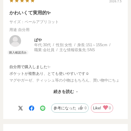
2026.7.5
かわいくて実用的✨
サイズ：ペールアプリコット
用途
:自分用
ぱ
年代:
30代
性別:
女性
身長:
151～155cm
職業:
会社員
主な情報収集先:
SNS
自分用で購入しました✨️
ポケットが複数あり、とても使いやすいです☺️
マグやガーゼ、ティッシュ等の小物はもちろん、買い物中にちょ
っと入れておきたいものがあるときも便利です！
続きを読む
何より、デザインがかわいいので、お散歩しているだけで嬉しい
気持ちになります🥰
購入して良かったです✨️
参考になった
0
Like!
0