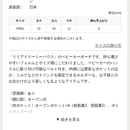
ン
原産国：
日本
単位(cm)
サイズ
タテ
ヨコ
マチ
持ち手上がり
FREE
15
30
12
8
※表記のサイズから若干前後する場合がございます。
サイズの測り方
「リリアドリーミーハウス」のベビーカーポーチです。持ち運び
すいフォルムとサイズ感にこだわりました。ベビーカーのハン
ドルに取り付け可能なベルト付き。内側には豊富なポケットのほ
か、ミルクなどのドリンクを固定できるホルダーも。お子様との
お出かけがより楽しくなるようなアイテムです。
〔背面柄〕あり
〔開口部〕オープン式
〔内ポケット〕オープンポケット×4（前面裏2、背面裏2）、ボト
ルホルダー×2
【PATTERN CONCEPT】
LILIA DREAMY HOUSE（リリアドリーミーハウス）