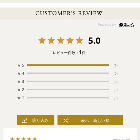
GENERALIFE（ヘネラリーフェ）
～やわらかな花のように～
アルハンブラ宮殿の近くにある離宮。アーチが印象的な建築と、
緑・花・水が織りなす造形美で名高いヘネラリーフェ庭園をイメ
ージ。まるで大小の花々が敷き詰められているような、伝統的な
5.0
模様に織り上げました。
1
レビュー件数：
件
★
5
(1)
★
4
(0)
★
3
(0)
★
2
(0)
★
1
(0)
絞り込み
表示：新しい順