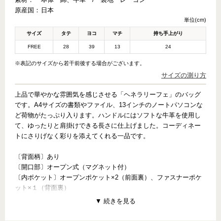
原産国：
日本
単位(cm)
サイズ
タテ
ヨコ
マチ
持ち手上がり
FREE
28
39
13
24
※表記のサイズから若干前後する場合がございます。
サイズの測り方
上品で華やかな雰囲気を感じさせる「ヘネラリーフェ」のバッグ
です。A4サイズの書類やファイル、13インチのノートパソコンな
ど荷物がたっぷり入ります。ハンドルにはソフトな牛革を使用し
て、ゆったりと肩掛けできる長さに仕上げました。コーディネー
トにさりげなく彩りを添えてくれる一品です。
〔背面柄〕あり
〔開口部〕オープン式（マグネット付）
〔内ポケット〕オープンポケット×2（前面裏）、ファスナーポケ
ット×１（背面裏）
〔付属品〕底鋲×4
【PATTERN CONCEPT】