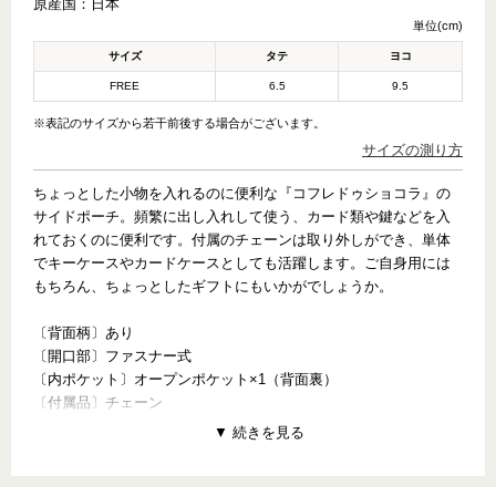
原産国：
日本
単位(cm)
サイズ
タテ
ヨコ
FREE
6.5
9.5
※表記のサイズから若干前後する場合がございます。
サイズの測り方
ちょっとした小物を入れるのに便利な『コフレドゥショコラ』の
サイドポーチ。頻繁に出し入れして使う、カード類や鍵などを入
れておくのに便利です。付属のチェーンは取り外しができ、単体
でキーケースやカードケースとしても活躍します。ご自身用には
もちろん、ちょっとしたギフトにもいかがでしょうか。
〔背面柄〕あり
〔開口部〕ファスナー式
〔内ポケット〕オープンポケット×1（背面裏）
〔付属品〕チェーン
【PATTERN CONCEPT】
COFFRET DE CHOCOLATS（コフレドゥショコラ）
～とっておきの一粒を～