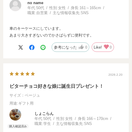
no name
年代:
50代
性別:
女性
身長:
161～165cm
職業:
自営業
主な情報収集先:
SNS
車のキーケースにしています。
あまり大きすぎないのでかさばらずに便利です。
参考になった
0
Like!
0
2026.2.20
ビターチョコ好きな娘に誕生日プレゼント！
サイズ：ベージュ
用途
:ギフト用
しょこらん
年代:
50代
性別:
女性
身長:
166～170cm
職業:
学生
主な情報収集先:
SNS