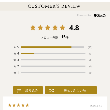
話題のトップショコラティエのこだわりが詰まった、贅沢なアソ
ートボックス。格調高いパッケージに整然と並べられた、宝石の
ように美しい高級感溢れるチョコレート。とっておきの一粒が見
つかるはず。
4.8
15
レビュー件数：
件
★
5
(12)
★
4
(3)
★
3
(0)
★
2
(0)
★
1
(0)
絞り込み
表示：新しい順
2026.6.10