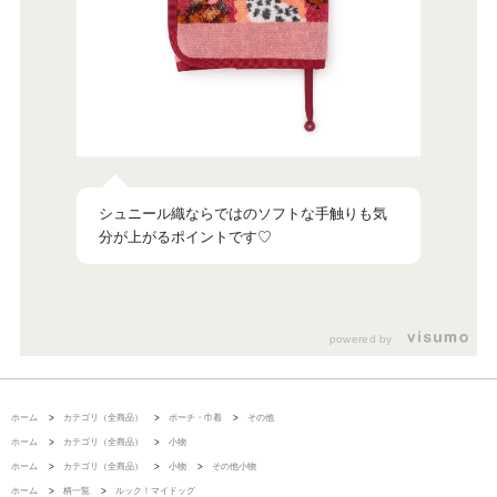
シュニール織ならではのソフトな手触りも気
powered by
ホーム
>
カテゴリ（全商品）
>
ポーチ・巾着
>
その他
ホーム
>
カテゴリ（全商品）
>
小物
ホーム
>
カテゴリ（全商品）
>
小物
>
その他小物
ホーム
>
柄一覧
>
ルック！マイドッグ