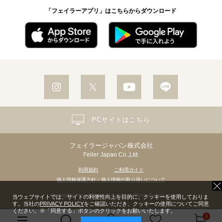
「フェイラーアプリ」はこちらからダウンロード
PCサイトはこちら
フェイラージャパン株式会社
Feiler Japan Co.,Ltd.
利用規約
ご利用ガイド
個人情報保護方針・個人情報の取り扱いについて
Copyright© Feiler Japan Co.,Ltd. All Rights Reserved.
当ウェブサイトでは、サイトの利便性向上を目的に、クッキーを使用しておりま
す。当社の
PRIVACY POLICY
をご確認いただき、クッキーの使用についてご同意
ください。※「同意する」ボタンのクリックをお願いいたします。
0