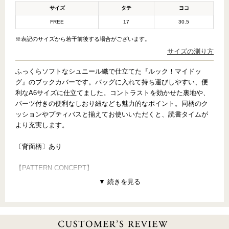
サイズ
タテ
ヨコ
FREE
17
30.5
※表記のサイズから若干前後する場合がございます。
サイズの測り方
ふっくらソフトなシュニール織で仕立てた『ルック！マイドッ
グ』のブックカバーです。バッグに入れて持ち運びしやすい、便
利なA6サイズに仕立てました。コントラストを効かせた裏地や、
パーツ付きの便利なしおり紐なども魅力的なポイント。同柄のク
ッションやプティバスと揃えてお使いいただくと、読書タイムが
より充実します。
〔背面柄〕あり
【PATTERN CONCEPT】
LOOK！ MY DOG（ルック！マイドッグ）
～我が家のアイドル～
「愛しのワンちゃん」写真展に、みんなのベストショットが勢揃
い。おめめキラキラにっこり笑顔も、キリっとした横顔も、小首
をかしげたり、おちゃめにペロっとしたり、どんな表情もどんな