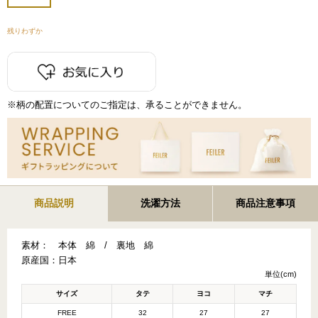
残りわずか
※柄の配置についてのご指定は、承ることができません。
商品説明
洗濯方法
商品注意事項
素材：
本体 綿 / 裏地 綿
原産国：
日本
単位(cm)
サイズ
タテ
ヨコ
マチ
FREE
32
27
27