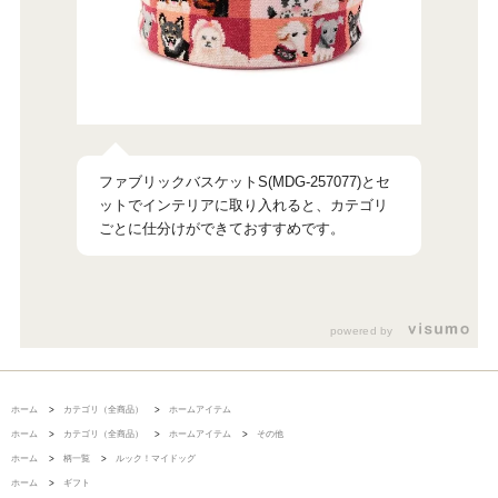
ファブリックバスケットS(MDG-257077)とセ
ットでインテリアに取り入れると、カテゴリ
powered by
ホーム
>
カテゴリ（全商品）
>
ホームアイテム
ホーム
>
カテゴリ（全商品）
>
ホームアイテム
>
その他
ホーム
>
柄一覧
>
ルック！マイドッグ
ホーム
>
ギフト