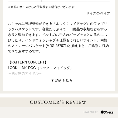
※表記のサイズから若干前後する場合がございます。
サイズの測り方
おしゃれに整理整頓ができる『ルック！マイドッグ』のファブリ
ックバスケットです。容量たっぷりで、日用品や衣類などをすっ
きりと収納できます。ペットのお手入れグッズをまとめるのにも
ぴったり。ハンドウォッシャブル仕様もうれしいポイント。同柄
のストレージバスケット(MDG-257071)と揃えると、用途別に収納
できておすすめです。
【PATTERN CONCEPT】
LOOK！ MY DOG（ルック！マイドッグ）
～我が家のアイドル～
「愛しのワンちゃん」写真展に、みんなのベストショットが勢揃
い。おめめキラキラにっこり笑顔も、キリっとした横顔も、小首
をかしげたり、おちゃめにペロっとしたり、どんな表情もどんな
仕草もただただかわいい。うちの子、最高！