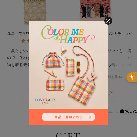
ユニ フラワーペーパーバッグ
ピーピングキトゥン ハンカチ
ハイ
UNI-260548
ィー
夏らしいバッグを探していた
猫好きな友人へのプレゼントと
毎月
ので、迷わず購入しました。着
して購入しました。
グバ
物を着る機会もあり、着物にも
絵柄も可愛く、とっても気に入
へ 
洋服にも合います。大満足で
ってもらえて自分用にも買おう
すが
詳細を見る
詳細を見る
す。
か検討中です。
カチ
ど 
皆ん
示し
と言
たの
で！
今後
って