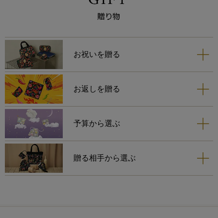
ち手
あり
お祝いを贈る
お返しを贈る
予算から選ぶ
贈る相手から選ぶ