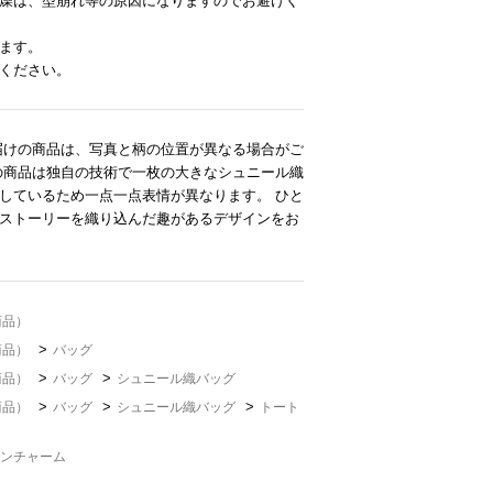
燥は、型崩れ等の原因になりますのでお避けく
ます。
ください。
届けの商品は、写真と柄の位置が異なる場合がご
の商品は独自の技術で一枚の大きなシュニール織
しているため一点一点表情が異なります。 ひと
ストーリーを織り込んだ趣があるデザインをお
商品）
>
商品）
バッグ
>
>
商品）
バッグ
シュニール織バッグ
>
>
>
商品）
バッグ
シュニール織バッグ
トート
ンチャーム