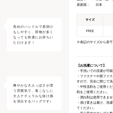
原産国：
日本
サイズ
長めのハンドルで肩掛け
FREE
もしやすく、荷物が多く
なっても快適にお持ちい
※表記のサイズから若干
【お洗濯について】
・手洗いでの洗濯が可能
・ファスナーや面ファス
すので、完全に閉じて洗
爽やかな大人っぽさが漂
・中性洗剤をご使用くだ
う雰囲気で、着こなしに
剤をご使用ください。
大人ナチュラルな抜け感
・漂白剤は使用できませ
を演出するバッグです♪
・浸け置きは避け、洗濯
てください。