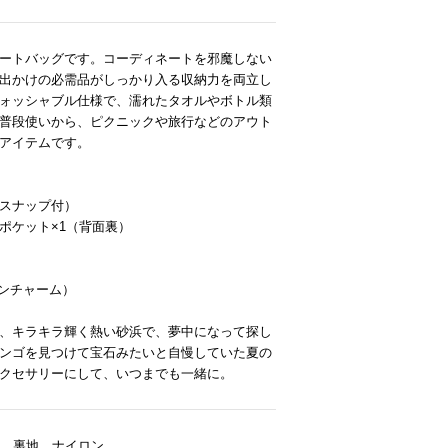
ートバッグです。コーディネートを邪魔しない
出かけの必需品がしっかり入る収納力を両立し
ォッシャブル仕様で、濡れたタオルやボトル類
普段使いから、ピクニックや旅行などのアウト
アイテムです。
スナップ付）
ポケット×1（背面裏）
】
マリンチャーム）
、キラキラ輝く熱い砂浜で、夢中になって探し
ンゴを見つけて宝石みたいと自慢していた夏の
クセサリーにして、いつまでも一緒に。
/ 裏地 ナイロン