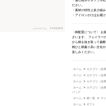
・遠心脱水やタンブル乾
ださい。
・素材の特性上多少縮み
・アイロンがけはお避け
powered by
〈柄配置について〉 お
ざいます。 フェイラー
から柄を抜き取って裁断
柄ひと柄薫り高い文化や
楽しみください。
>
ホーム
カテゴリ（全
>
ホーム
カテゴリ（全
>
ホーム
カテゴリ（全
>
ホーム
カテゴリ（全
バッグ
>
>
ホーム
柄一覧
マリ
>
ホーム
ギフト