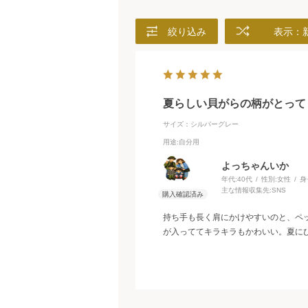
絞り込み
表示：
夏らしい貝がらの柄がとって
サイズ：シルバーグレー
用途
:自分用
よっちゃんいか
年代:
40代
性別:
女性
身
主な情報収集先:
SNS
持ち手も長く肩にかけやすいのと、ペ
が入っててキラキラもかわいい。夏にぴ