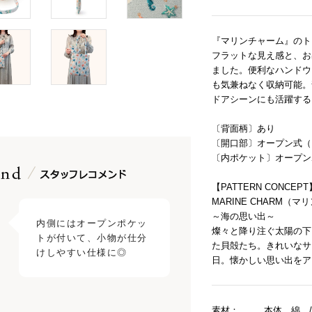
『マリンチャーム』のト
フラットな見え感と、お
ました。便利なハンドウ
も気兼ねなく収納可能。
ドアシーンにも活躍する
〔背面柄〕あり
〔開口部〕オープン式（
〔内ポケット〕オープン
【PATTERN CONCEPT
MARINE CHARM（
～海の思い出～
内側にはオープンポケッ
燦々と降り注ぐ太陽の下
トが付いて、小物が仕分
た貝殻たち。きれいなサ
日。懐かしい思い出をア
素材：
本体 綿 