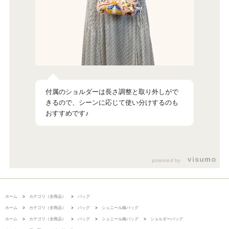
付属のショルダーは長さ調整と取り外しがで
きるので、シーンに応じて使い分けするのも
おすすめです♪
powered by
ホーム
>
カテゴリ（全商品）
>
バッグ
ホーム
>
カテゴリ（全商品）
>
バッグ
>
シュニール織バッグ
ホーム
>
カテゴリ（全商品）
>
バッグ
>
シュニール織バッグ
>
ショルダーバッグ