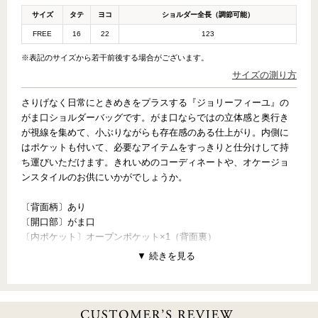
サイズ
タテ
ヨコ
ショルダー全長（調節可能）
FREE
16
22
123
※表記のサイズから若干前後する場合がございます。
サイズの測り方
さりげなく日常にときめきをプラスする『ジョリーフィーユ』の
がま口ショルダーバッグです。がま口ならではの立体感と奥行き
が視線を集めて、小ぶりながらも存在感のある仕上がり。内側に
はポケットも付いて、必要なアイテムをすっきりと仕分けして持
ち運びいただけます。きれいめのコーディネートや、オケージョ
ンスタイルのお供にいかがでしょうか。
〔背面柄〕あり
〔開口部〕がま口
〔内ポケット〕オープンポケット×1（背面裏）
【PATTERN CONCEPT】
JOLIE FILLE（ジョリーフィーユ）
～私だけの宝物～
ジュエルボックスの中に広がるおとぎの世界。キラキラ光るティ