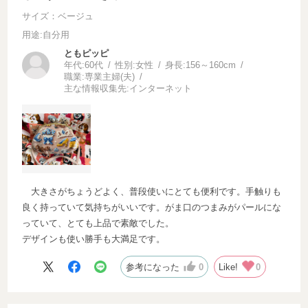
サイズ：ベージュ
用途
:自分用
ともピッピ
年代:
60代
性別:
女性
身長:
156～160cm
職業:
専業主婦(夫)
主な情報収集先:
インターネット
大きさがちょうどよく、普段使いにとても便利です。手触りも
良く持っていて気持ちがいいです。がま口のつまみがパールにな
っていて、とても上品で素敵でした。
デザインも使い勝手も大満足です。
参考になった
0
Like!
0