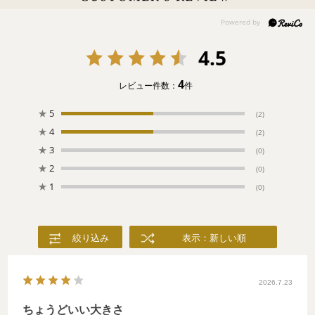
アラにスペシャルなドレス。きれいなブーケや幸せを運ぶ鳥。王
子様がやってきそうな白馬も。大好きなモチーフを眺めながら、
お姫様になりたかった少女のころに戻るひととき。
4.5
SPURweb 2026/6月掲載
4
レビュー件数：
件
★
5
(2)
★
4
(2)
★
3
(0)
★
2
(0)
★
1
(0)
絞り込み
表示：新しい順
2026.7.23
ちょうどいい大きさ