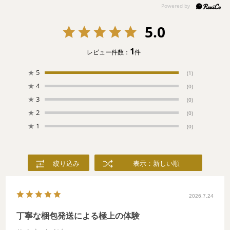
ほら、ここに。
5.0
1
レビュー件数：
件
★
5
(1)
★
4
(0)
★
3
(0)
★
2
(0)
★
1
(0)
絞り込み
表示：新しい順
2026.7.24
丁寧な梱包発送による極上の体験