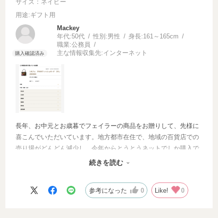
サイズ：ネイビー
用途
:ギフト用
Mackey
年代:
50代
性別:
男性
身長:
161～165cm
職業:
公務員
主な情報収集先:
インターネット
長年、お中元とお歳暮でフェイラーの商品をお贈りして、先様に
喜こんでいただいています。地方都市在住で、地域の百貨店での
売り場がどんどん減少し、今年からとうとうネットでしか購入で
きなくなりましたが、デパートで購入してお送りした以上の、丁
続きを読む
寧で素敵な贈り物ですとお喜びいただいています。
参考になった
0
Like!
0