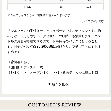
サイズ
タテ
ヨコ
FREE
10
13.5
※表記のサイズから若干前後する場合がございます。
サイズの測り方
『シルフェ』の手付きティッシュポーチです。ティッシュや小物
のほか、失くしやすいアクセサリーの収納にも活躍します。ハン
ドルの片側が着脱できるので、お手持ちのバッグに付けること
も。同柄のバッグ(SYL-260658)に付けたり、プチギフトにもおす
すめです。
〔背面柄〕あり
〔開口部〕ファスナー式
〔外ポケット〕オープンポケット×1（背面ティッシュ取出し口）
【PATTERN CONCEPT】
SYLPHAE（シルフェ）
～風の精～
魔法にかけられたようにカラフルに彩りを変えていく、かわいら
しい花たち。光のきらめき。かすかなささやき。可憐な花びらが
舞うたびに、心がふわりと軽くなる。自由に飛びまわる風の精が