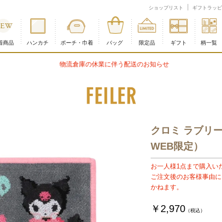
ェイラー公式オンラインショップ
ショップリスト
ギフトラッピ
着商品
ハンカチ
ポーチ・巾着
バッグ
限定品
ギフト
柄一覧
物流倉庫の休業に伴う配送のお知らせ
クロミ ラブリ
WEB限定）
お一人様1点まで購入い
ご注文後のお客様事由に
かねます。
￥2,970
（税込）