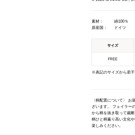
素材：
綿100％
原産国：
ドイツ
サイズ
FREE
※表記のサイズから若干
〈柄配置について〉 お
ざいます。 フェイラー
から柄を抜き取って裁断
柄ひと柄薫り高い文化や
楽しみください。