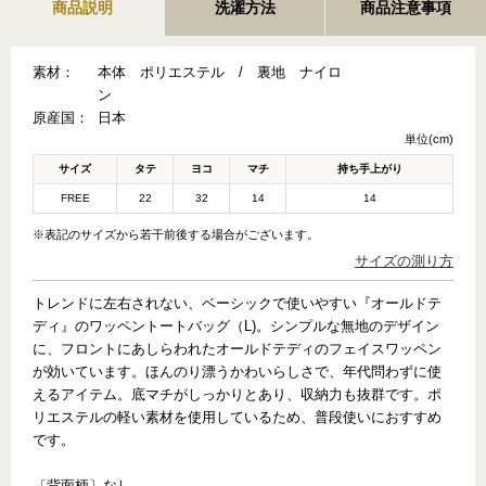
商品説明
洗濯方法
商品注意事項
素材：
本体 ポリエステル / 裏地 ナイロ
ン
原産国：
日本
単位(cm)
サイズ
タテ
ヨコ
マチ
持ち手上がり
FREE
22
32
14
14
※表記のサイズから若干前後する場合がございます。
サイズの測り方
トレンドに左右されない、ベーシックで使いやすい『オールドテ
ディ』のワッペントートバッグ（L)。シンプルな無地のデザイン
に、フロントにあしらわれたオールドテディのフェイスワッペン
が効いています。ほんのり漂うかわいらしさで、年代問わずに使
えるアイテム。底マチがしっかりとあり、収納力も抜群です。ポ
リエステルの軽い素材を使用しているため、普段使いにおすすめ
です。
〔背面柄〕なし