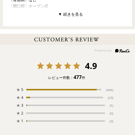
〔開口部〕オープン式
〔内ポケット〕オープンポケット×2（前面裏1、背面裏1）
【PATTERN CONCEPT】
OLD TEDDY（オールドテディ）
～森の仲間たちの人気者～
ドイツの森に住んでいるクマの男の子。ちょっぴりいたずら好き
だけど、ニコニコ笑顔の魔法で、みんなを元気にする天才！オー
ルドテディと一緒の毎日は、ワクワク、ドキドキがいっぱい。さ
4.9
あ、今日も楽しい一日の始まりです。
【ご注意ください】
477
レビュー件数：
件
●ご注文後のお客様事由によりますキャンセル・変更・返品はお受
けすることができません。
★
5
(446)
●
お一人様1点まで
のご購入とさせていただきます。
★
4
(23)
★
3
(5)
★
2
(0)
★
1
(3)