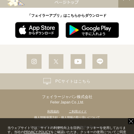
「フェイラーアプリ」はこちらからダウンロード
PCサイトはこちら
フェイラージャパン株式会社
Feiler Japan Co.,Ltd.
利用規約
ご利用ガイド
個人情報保護方針・個人情報の取り扱いについて
Copyright© Feiler Japan Co.,Ltd. All Rights Reserved.
当ウェブサイトでは、サイトの利便性向上を目的に、クッキーを使用しておりま
す。当社の
PRIVACY POLICY
をご確認いただき、クッキーの使用についてご同意