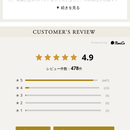
が広く、ランチボックスを入れることもできます。内側は小物整
理に便利なオープンポケット付き。普段使いにおすすめの一品で
す。
〔背面柄〕なし
〔開口部〕オープン式
〔内ポケット〕オープンポケット×2（前面裏1、背面裏1）
4.9
【PATTERN CONCEPT】
OLD TEDDY（オールドテディ）
～森の仲間たちの人気者～
478
レビュー件数：
件
ドイツの森に住んでいるクマの男の子。ちょっぴりいたずら好き
だけど、ニコニコ笑顔の魔法で、みんなを元気にする天才！オー
★
5
(447)
ルドテディと一緒の毎日は、ワクワク、ドキドキがいっぱい。さ
★
4
(23)
あ、今日も楽しい一日の始まりです。
★
3
(5)
★
2
(0)
【ご注意ください】
●ご注文後のお客様事由によりますキャンセル・変更・返品はお受
★
1
(3)
けすることができません。
●
お一人様1点まで
のご購入とさせていただきます。