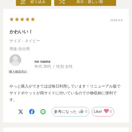
絞り込み
表示：新しい順
2026.8.8
かわいい！
サイズ：ネイビー
用途
:自分用
no name
年代:
30代
性別:
女性
っと購入ができてほぼ毎日利用しています！リニューアル版で
サイドポケットが両サイドに付いているので小物収納に便利で
す。
参考になった
0
Like!
0