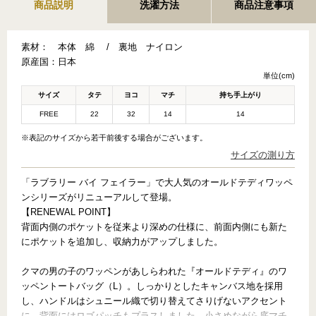
商品説明
洗濯方法
商品注意事項
素材：
本体 綿 / 裏地 ナイロン
原産国：
日本
単位(cm)
サイズ
タテ
ヨコ
マチ
持ち手上がり
FREE
22
32
14
14
※表記のサイズから若干前後する場合がございます。
サイズの測り方
「ラブラリー バイ フェイラー」で大人気のオールドテディワッペ
ンシリーズがリニューアルして登場。
【RENEWAL POINT】
背面内側のポケットを従来より深めの仕様に、前面内側にも新た
にポケットを追加し、収納力がアップしました。
クマの男の子のワッペンがあしらわれた『オールドテディ』のワ
ッペントートバッグ（L）。しっかりとしたキャンバス地を採用
し、ハンドルはシュニール織で切り替えてさりげないアクセント
に。背面にはロゴパッチもプラスしました。小さめながら底マチ