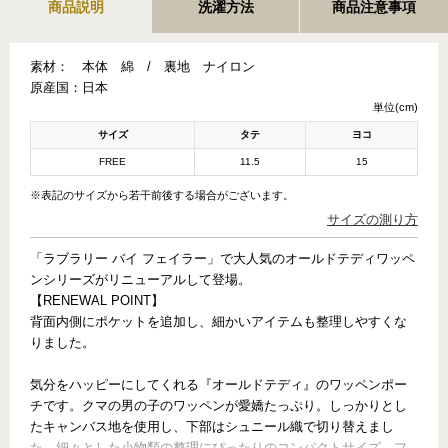
商品説明
洗濯方法
商品注意事項
素材：
本体 綿 / 裏地 ナイロン
原産国：
日本
単位(cm)
サイズ
タテ
ヨコ
FREE
11.5
15
※表記のサイズから若干前後する場合がございます。
サイズの測り方
「ラブラリー バイ フェイラー」で大人気のオールドテディワッペ
ンシリーズがリニューアルして登場。
【RENEWAL POINT】
背面内側にポケットを追加し、細かいアイテムも整理しやすくな
りました。
気分をハッピーにしてくれる『オールドテディ』のワッペンポー
チです。クマの男の子のワッペンが愛嬌たっぷり。しっかりとし
たキャンバス地を使用し、下部はシュニール織で切り替えまし
た。細々とした小物類の整理にぴったりのコンパクトサイズ。フ