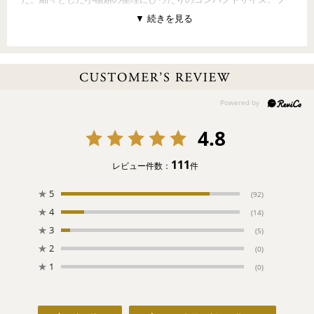
ラットタイプなので持ち歩く際はバッグに入れてもかさばりませ
ん。ギフトにもおすすめの一品。
〔背面柄〕なし
〔開口部〕ファスナー式
〔内ポケット〕オープンポケット×1（背面裏）
【PATTERN CONCEPT】
4.8
OLD TEDDY（オールドテディ）
～森の仲間たちの人気者～
ドイツの森に住んでいるクマの男の子。ちょっぴりいたずら好き
111
レビュー件数：
件
だけど、ニコニコ笑顔の魔法で、みんなを元気にする天才！オー
ルドテディと一緒の毎日は、ワクワク、ドキドキがいっぱい。さ
★
5
(92)
あ、今日も楽しい一日の始まりです。
★
4
(14)
★
3
(5)
【ご注意ください】
★
2
(0)
●ご注文後のお客様事由によりますキャンセル・変更・返品はお受
けすることができません。
★
1
(0)
●
お一人様1点まで
のご購入とさせていただきます。