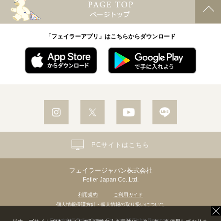
「フェイラーアプリ」はこちらからダウンロード
PCサイトはこちら
フェイラージャパン株式会社
Feiler Japan Co.,Ltd.
利用規約
ご利用ガイド
個人情報保護方針・個人情報の取り扱いについて
Copyright© Feiler Japan Co.,Ltd. All Rights Reserved.