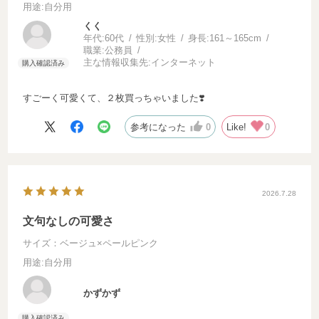
用途
:自分用
くく
年代:
60代
性別:
女性
身長:
161～165cm
職業:
公務員
主な情報収集先:
インターネット
すごーく可愛くて、２枚買っちゃいました❣️
参考になった
0
Like!
0
2026.7.28
文句なしの可愛さ
サイズ：ベージュ×ペールピンク
用途
:自分用
かずかず