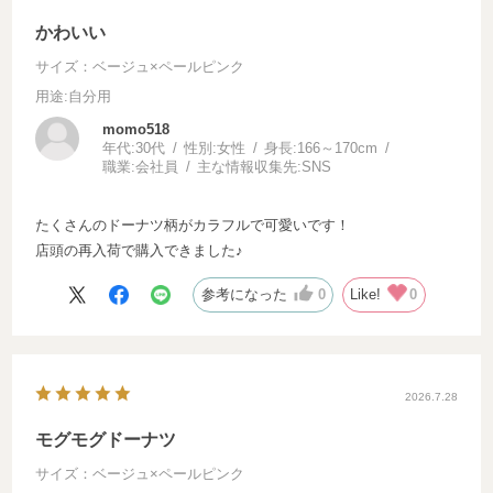
かわいい
サイズ：ベージュ×ペールピンク
用途
:自分用
momo518
年代:
30代
性別:
女性
身長:
166～170cm
職業:
会社員
主な情報収集先:
SNS
たくさんのドーナツ柄がカラフルで可愛いです！
店頭の再入荷で購入できました♪
参考になった
0
Like!
0
2026.7.28
モグモグドーナツ
サイズ：ベージュ×ペールピンク