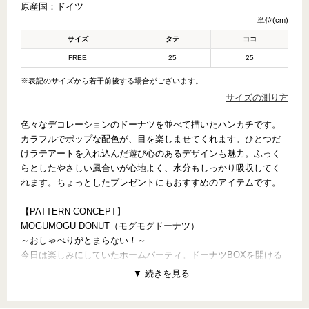
原産国：
ドイツ
単位(cm)
サイズ
タテ
ヨコ
FREE
25
25
※表記のサイズから若干前後する場合がございます。
サイズの測り方
色々なデコレーションのドーナツを並べて描いたハンカチです。
カラフルでポップな配色が、目を楽しませてくれます。ひとつだ
けラテアートを入れ込んだ遊び心のあるデザインも魅力。ふっく
らとしたやさしい風合いが心地よく、水分もしっかり吸収してく
れます。ちょっとしたプレゼントにもおすすめのアイテムです。
【PATTERN CONCEPT】
MOGUMOGU DONUT（モグモグドーナツ）
～おしゃべりがとまらない！～
今日は楽しみにしていたホームパーティ。ドーナツBOXを開ける
と、かわいい～！という歓声とみんなのはじける笑顔。どれにし
ようかな、MOGUMOGU、楽しいおしゃべり。いつまでも続いて
欲しい幸せな時間をカラフルに彩るドーナツ。ラテアートとの相