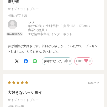
贈り物
サイズ：ライトブルー
用途
:ギフト用
じじ
年代:
60代
性別:
男性
身長:
166～170cm
職業:
公務員
主な情報収集先:
インターネット
妻は相撲が大好きです。以前から欲しがっていたので、プレゼン
トしました。とても喜んでいました。
参考になった
0
Like!
0
2026.7.13
大好きなハッケヨイ
サイズ：ライトブルー
用途
:自分用