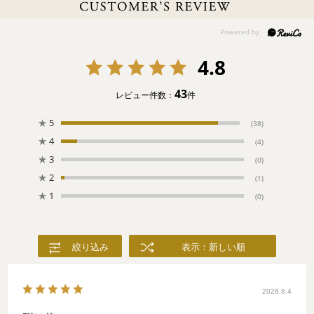
カラフルな化粧まわしをつけて土俵入りする横綱。立ち合い前に
力強くしこを踏むお相撲さん。大きな手から塩がまかれると、行
司は軍配を持って中央に。お客さんは座布団から腰を浮かせ、会
場の熱気も最高潮。さあ、制限時間いっぱい。ハッケヨイ！
4.8
43
レビュー件数：
件
★
5
(38)
★
4
(4)
★
3
(0)
★
2
(1)
★
1
(0)
絞り込み
表示：新しい順
2026.8.4