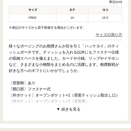
単位(cm)
サイズ
タテ
ヨコ
FREE
10
15.5
※表記のサイズから若干前後する場合がございます。
サイズの測り方
様々なポージングのお相撲さんが目を引く「ハッケヨイ」のティ
ッシュポーチです。ティッシュを入れる以外にもファスナー仕様
の収納スペースを備えました。カードや小銭、リップやイヤホン
など、さまざまな小物類をまとめるのに活躍します。相撲観戦が
好きな方へのギフトにいかがでしょうか。
〔背面柄〕あり
〔開口部〕ファスナー式
〔外ポケット〕オープンポケット×1（背面ティッシュ取出し口）
〔内ポケット〕オープンポケット×1（背面裏）
【PATTERN CONCEPT】
HAKKEYOI（ハッケヨイ）
～お相撲さんがいっぱい～