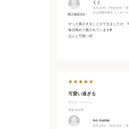
くく
年代:
60代
性別:
女性
身
主な情報収集先:
インターネ
っと購入することができましたが、可
毎日眺めて癒されています❣️
ほんと可愛い😍
可愛い過ぎる
サイズ：ベージュ
用途
:自分用
no name
年代:
30代
性別:
女性
身