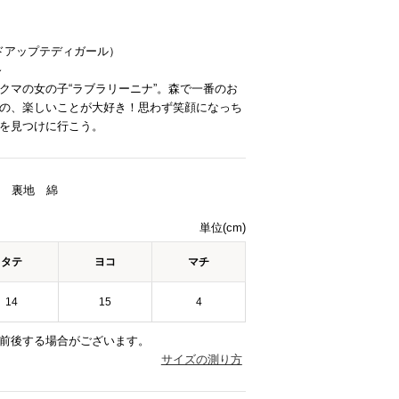
】
RL（ドアップテディガール）
～
クマの女の子“ラブラリーニナ”。森で一番のお
の、楽しいことが大好き！思わず笑顔になっち
を見つけに行こう。
/ 裏地 綿
単位(cm)
タテ
ヨコ
マチ
14
15
4
前後する場合がございます。
サイズの測り方