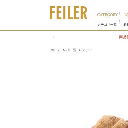
ドアップテディガール 耳付き巾着 L/DUG-243242｜
カテゴリ一覧
新
ホーム
柄一覧
テディ
>
>