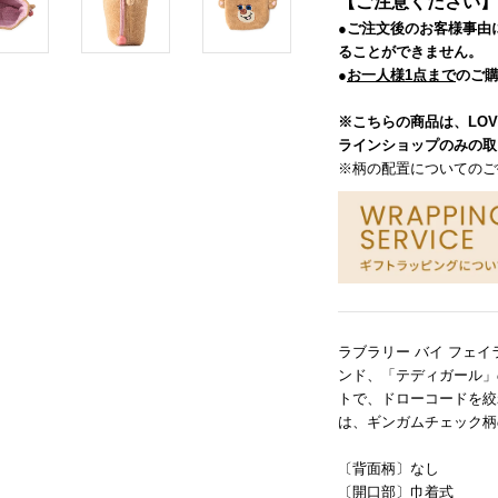
【ご注意ください】
●ご注文後のお客様事由
ることができません。
●
お一人様1点まで
のご
※こちらの商品は、LO
ラインショップのみの取
※柄の配置についてのご
ラブラリー バイ フェ
ンド、「テディガール」
トで、ドローコードを絞
は、ギンガムチェック柄
〔背面柄〕なし
〔開口部〕巾着式