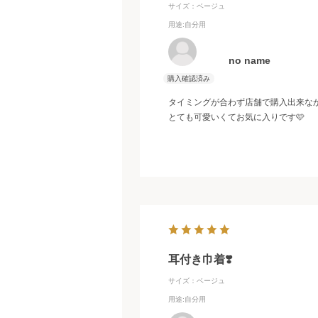
サイズ：ベージュ
用途
:自分用
no name
タイミングが合わず店舗で購入出来な
とても可愛いくてお気に入りです🩷
耳付き巾着❣️
サイズ：ベージュ
用途
:自分用