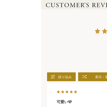
絞り込み
表示：
可愛い🩷