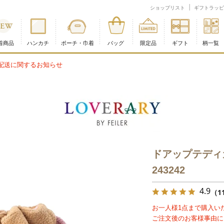
フェイラー公式オンラインショップ
ショップリスト
ギフトラッピ
着商品
ハンカチ
ポーチ・巾着
バッグ
限定品
ギフト
柄一覧
物流倉庫の休業に伴う配送のお知らせ
ドアップテディガ
243242
4.9
（1
お一人様1点まで購入い
ご注文後のお客様事由に