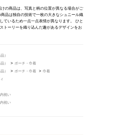
届けの商品は、写真と柄の位置が異なる場合がご
の商品は独自の技術で一枚の大きなシュニール織
しているため一点一点表情が異なります。 ひと
ストーリーを織り込んだ趣があるデザインをお
商品）
>
商品）
ポーチ・巾着
>
>
商品）
ポーチ・巾着
巾着
ィ
内祝い
内祝い