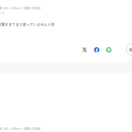
長:
161～165cm
職業:
公務員
ット
愛すぎてまだ使っていません💧笑
長:
161～165cm
職業:
公務員