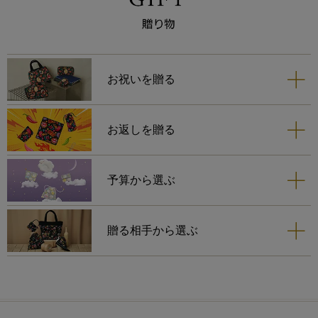
らしさが私には響きまして、お
迎えいたしました。
苺のカラーと同色の縁取りは、
更に苺の可愛らしさを引き立て
ますね。
お祝いを贈る
ネイビーは、巾着とティッシュ
ポーチを購入しておりますの
お返しを贈る
で、一緒に使う時が楽しみで
す。
予算から選ぶ
贈る相手から選ぶ