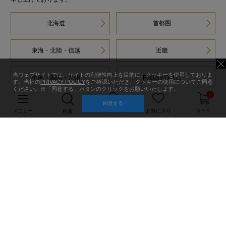
北海道
首都圏
東海・北陸・信越
近畿
当ウェブサイトでは、サイトの利便性向上を目的に、クッキーを使用しておりま
中国・四国・九州
Factory Outlet
す。当社の
PRIVACY POLICY
をご確認いただき、クッキーの使用についてご同意
ください。※「同意する」ボタンのクリックをお願いいたします。
0
同意する
マイページ
カート
メニュー
お気に入り
検索