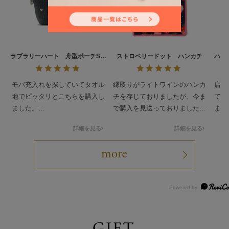
ラブラリーハート 舟型ポーチS
ストロベリードット ハンカチ
ハイ
L/LRH-257146
モバ充入れを探していてタオル
縁取りがライトワインのハンカ
店舗
地でピッタリとこちらを購入し
チを存じておりましたが、今ま
て使
ました。
で購入を見送っておりました。
まし
ちょうどドアップテディの発売
ぎず
詳細を見る
詳細を見る
日もあったので先に買い物カゴ
縁取りがネイビーのハンカチ
ラー
に入れておいて一緒にゲットで
は、昨年7月に購入いたしまし
たい
きました。
た私の初ラブラリーでした。当
サイズとちょうどよく可愛いで
時は、アイボリーとどちらにし
す。
ようか随分と悩んだものです
(汗)
最近、店舗で手に取って見まし
て、ネイビーとはまた違う可愛