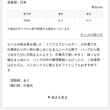
原産国：
日本
単位(cm)
サイズ
タテ
ヨコ
FREE
21.5
21.5
※表記のサイズから若干前後する場合がございます。
サイズの測り方
ビールや焼き鳥を描いた「トリアエズビールデ！」の巾着です。
仕事終わりの一杯が楽しみになるユニークな柄で、バッグから取
り出すたびに元気をもらえそう。巾着式で使いやすく、様々な小
物をまとめたり、バッグの中の整理整頓にもぴったり。ご自身用
はもちろん、ユニセックスに使えるギフトとしてもおすすめで
す。
〔背面柄〕あり
〔開口部〕巾着式
【PATTERN CONCEPT】
TORIAEZU BEER DE!（トリアエズビールデ！）
～カンパーイ！！～