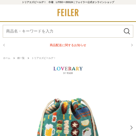
トリアエズビールデ！ 巾着 L/TBDー253124｜フェイラー公式オンラインショップ
商品配送に関するお知らせ
ホーム
>
柄一覧
>
トリアエズビールデ！