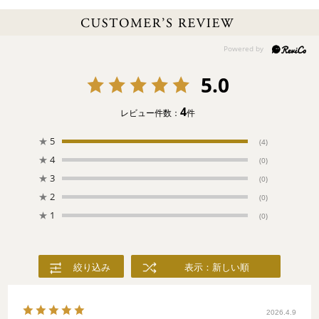
仕事終わりの？暑い日には？喉が渇いていたら？「とりあえずビ
ールで！」みんな大好きなビールとビールに合う焼き鳥などのお
つまみを集めました！赤ちょうちんに誘われて、一杯飲んで行か
ない？
5.0
4
レビュー件数：
件
★
5
(4)
★
4
(0)
★
3
(0)
★
2
(0)
★
1
(0)
絞り込み
表示：新しい順
2026.4.9