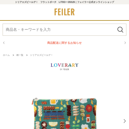
トリアエズビールデ！ フラットポーチ L/TBDー253125｜フェイラー公式オンラインショップ
商品配送に関するお知らせ
ホーム
>
柄一覧
>
トリアエズビールデ！