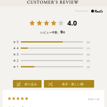
仕事終わりの？暑い日には？喉が渇いていたら？「とりあえずビ
ールで！」みんな大好きなビールとビールに合う焼き鳥などのお
つまみを集めました！赤ちょうちんに誘われて、一杯飲んで行か
ない？
4.0
9
レビュー件数：
件
★
5
(6)
★
4
(1)
★
3
(0)
★
2
(0)
★
1
(2)
絞り込み
表示：新しい順
2026.7.19