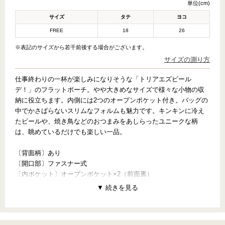
単位(cm)
サイズ
タテ
ヨコ
FREE
18
26
※表記のサイズから若干前後する場合がございます。
サイズの測り方
仕事終わりの一杯が楽しみになりそうな「トリアエズビール
デ！」のフラットポーチ。やや大きめなサイズで様々な小物の収
納に役立ちます。内側には2つのオープンポケット付き。バッグの
中でかさばらないスリムなフォルムも魅力です。キンキンに冷え
たビールや、焼き鳥などのおつまみをあしらったユニークな柄
は、眺めているだけでも楽しい一品。
〔背面柄〕あり
〔開口部〕ファスナー式
〔内ポケット〕オープンポケット×2（前面裏）
【PATTERN CONCEPT】
TORIAEZU BEER DE!（トリアエズビールデ！）
～カンパーイ！！～