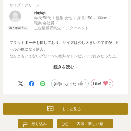
サイズ：グリーン
ゆゆゆ
年代:
50代
性別:
女性
身長:
156～160cm
職業:
会社員
主な情報収集先:
インターネット
フラットポーチを探しており、サイズは少し大きいのですが、ビ
ールが気になり購入。
なんともいえないグリーンの色味がドンピシャで好みだった上、
見て使って楽しくなるデザインでした。
続きを読む
インナーのカラーもベージュで落ち着いており、大人世代が使っ
ても嫌味なく、クスッとするのが素敵。
ホントはハンカチも欲しかったのですが、瞬く間に売り切れてし
参考になった
4
Like!
7
まったので、再販を祈りつつ定番化してほしいそんなシリーズで
す。
もっと見る
絞り込み
表示：新しい順