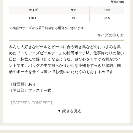
単位(cm)
サイズ
タテ
ヨコ
FREE
19
26.5
※表記のサイズから若干前後する場合がございます。
サイズの測り方
みんな大好きなビールとビールに合う焼き鳥などのおつまみを集
めた『トリアエズビールデ！』の転写ポーチM。仕事終わりの暑い
日に一杯飲んで帰りたくなるような、遊び心をくすぐる柄がポイ
ントです。バッグの中で散らかりがちな小物をすっきり収納。同
柄のポーチをサイズ違いでお使いいただくのもおすすめです。
〔背面柄〕あり
〔開口部〕ファスナー式
【PATTERN CONCEPT】
TORIAEZU BEER DE!（トリアエズビールデ！）
～カンパーイ！！～
仕事終わりの？暑い日には？喉が渇いていたら？「とりあえずビ
ールで！」みんな大好きなビールとビールに合う焼き鳥などのお