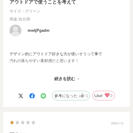
アウトドアで使うことを考えて
サイズ：グリーン
用途
:自分用
mwtjPgadm
デザイン的にアウトドア好きな方が使いそうって事で
汚れの落ちやすい素材感だと思います！
ネット、オンラインでの購入時に、
続きを読む
情報を注視しないと気づけない感じがしましたので
あらゆる事に備えて、説明をわかりやすくした方が良いと思いま
した。。
参考になった
1
Like!
0
フェイラーでも色んな素材のアイテム出すことも
あるんですね！
柄の解像度がタオルの質感で再現されてて
2025.7.5
個人的に可愛いと思いました。