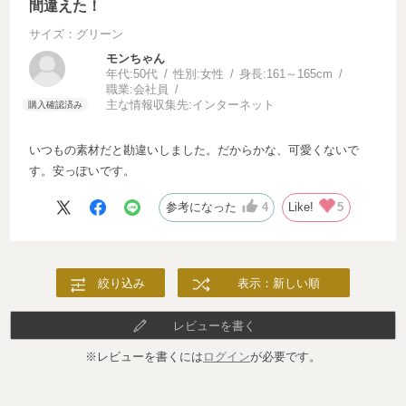
間違えた！
サイズ：グリーン
モンちゃん
年代:
50代
性別:
女性
身長:
161～165cm
職業:
会社員
主な情報収集先:
インターネット
いつもの素材だと勘違いしました。だからかな、可愛くないで
す。安っぽいです。
参考になった
4
Like!
5
絞り込み
表示：新しい順
レビューを書く
※レビューを書くには
ログイン
が必要です。