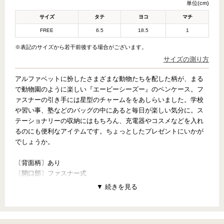
単位(cm)
サイズ
タテ
ヨコ
マチ
FREE
6.5
18.5
1
※表記のサイズから若干前後する場合がございます。
サイズの測り方
アルファベットに扮したさまざまな動物たちを配した柄が、まる
で動物園のように楽しい『エービーシーズー』のペンケース。フ
ァスナーの引き手には星型のチャームををあしらいました。学校
習い事、塾などのバッグの中にあると毎日が楽しい気分に。ス
テーショナリーの収納にはもちろん、充電器やコスメなどを入れ
るのにも便利なアイテムです。ちょっとしたプレゼントにいかが
でしょうか。
〔背面柄〕あり
〔開口部〕ファスナー式
【PATTERN CONCEPT】
ABC ZOO（エービーシーズー）
～English is fun!～