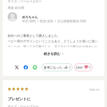
サイズ：ペールイエロー
用途
:自分用
めろちゃん
年代:
30代
性別:
女性
主な情報収集先:
SNS
自分へのご褒美として購入しました。
ベビー用のデザインということもあり、どうしようか迷いに迷い
ましたが、買って大正解でした。見てるだけで癒される色合いと
デザイン、ペンだけじゃなくて付箋も入れれてとても収まりが良
続きを読む
い◎可愛くてお気に入りです！
参考になった
2
Like!
0
2026.4.9
プレゼントに
サイズ：ペールブルー