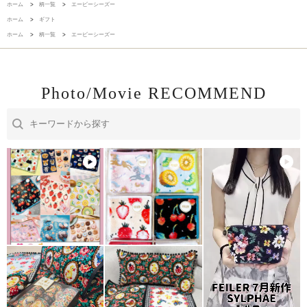
ホーム
>
柄一覧
>
エービーシーズー
ホーム
>
ギフト
ホーム
>
柄一覧
>
エービーシーズー
Photo/Movie RECOMMEND