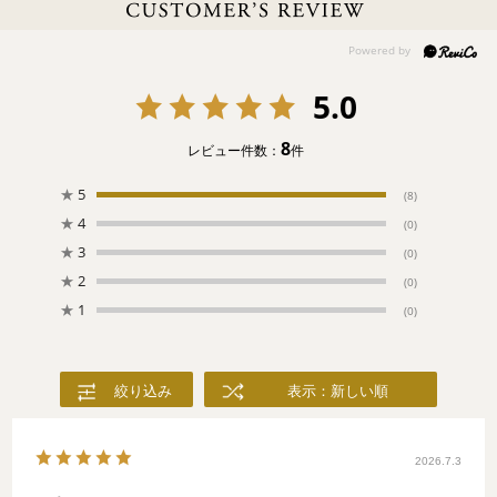
「Aの生き物なぁに？」、「BはBear、くまさんだね！」、「Cの
ヒント！鳴き声はニャー」。子どもたちの大好きな動物や生き物
がアルファベットにかくれんぼ。親子で楽しく遊びましょ！
5.0
8
レビュー件数：
件
★
5
(8)
★
4
(0)
★
3
(0)
★
2
(0)
★
1
(0)
絞り込み
表示：新しい順
2026.7.3