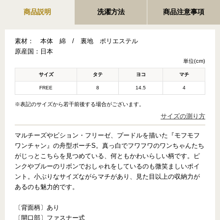
商品説明
洗濯方法
商品注意事項
素材：
本体 綿 / 裏地 ポリエステル
原産国：
日本
単位(cm)
サイズ
タテ
ヨコ
マチ
FREE
8
14.5
4
※表記のサイズから若干前後する場合がございます。
サイズの測り方
マルチーズやビション・フリーゼ、プードルを描いた『モフモフ
ワンチャン』の舟型ポーチS。真っ白でフワフワのワンちゃんたち
がじっとこちらを見つめている、何ともかわいらしい柄です。ピ
ンクやブルーのリボンでおしゃれをしているのも微笑ましいポイ
ント。小ぶりなサイズながらマチがあり、見た目以上の収納力が
あるのも魅力的です。
〔背面柄〕あり
〔開口部〕ファスナー式