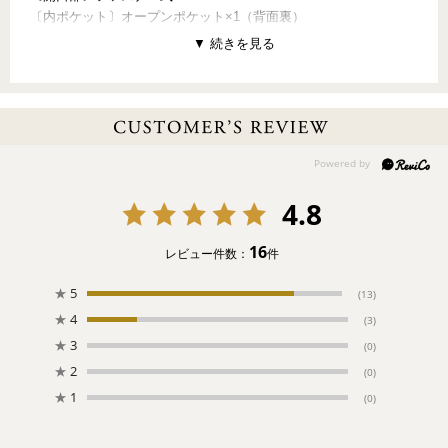
〔内ポケット〕オープンポケット×1（背面裏）
【PATTERN CONCEPT】
MOFUMOFU WANCHAN（モフモフワンチャン）
～愛らしさに癒されて～
ちょこんと座って、しっぽをふって。真っ白なワンちゃんがいっ
ぱい！リボンをつけておしゃれをしたマルチーズ、ビション・フ
リーゼ、プードル。どの子もかわいい！！
4.8
【ご注意ください】
●ご注文後のお客様事由によりますキャンセル・変更・返品はお受
けすることができません。
16
レビュー件数：
件
●
お一人様1点まで
のご購入とさせていただきます。
★
5
(13)
★
4
(3)
★
3
(0)
★
2
(0)
★
1
(0)