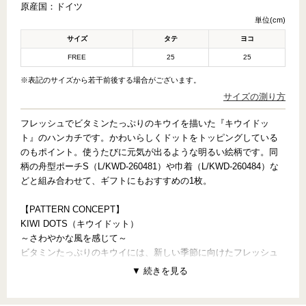
原産国：
ドイツ
単位(cm)
サイズ
タテ
ヨコ
FREE
25
25
※表記のサイズから若干前後する場合がございます。
サイズの測り方
フレッシュでビタミンたっぷりのキウイを描いた『キウイドッ
ト』のハンカチです。かわいらしくドットをトッピングしている
のもポイント。使うたびに元気が出るような明るい絵柄です。同
柄の舟型ポーチS（L/KWD-260481）や巾着（L/KWD-260484）な
どと組み合わせて、ギフトにもおすすめの1枚。
【PATTERN CONCEPT】
KIWI DOTS（キウイドット）
～さわやかな風を感じて～
ビタミンたっぷりのキウイには、新しい季節に向けたフレッシュ
な気持ちがつまっているみたい。ジューシーなキウイに、ユニー
クなドットをトッピングしたら、元気になれるギフトのできあが
り！