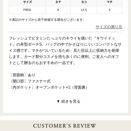
サイズ
タテ
ヨコ
マチ
FREE
8
14.5
4
※表記のサイズから若干前後する場合がございます。
サイズの測り方
フレッシュでビタミンたっぷりのキウイを描いた『キウイドッ
ト』の舟型ポーチS。バッグの中でかさばりにくいコンパクトなサ
イズ感です。マチがついているため、見た目以上に収納力を発揮
します。カード類やコスメを持ち歩くのに便利。ご友人へのギフ
トとして贈るのもおすすめの一品です。
〔背面柄〕あり
〔開口部〕ファスナー式
〔内ポケット〕オープンポケット×1（背面裏）
【PATTERN CONCEPT】
KIWI DOTS（キウイドット）
～さわやかな風を感じて～
ビタミンたっぷりのキウイには、新しい季節に向けたフレッシュ
な気持ちがつまっているみたい。ジューシーなキウイに、ユニー
クなドットをトッピングしたら、元気になれるギフトのできあが