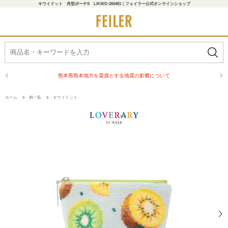
キウイドット 舟型ポーチS L/KWD-260481｜フェイラー公式オンラインショップ
熊本県熊本地方を震源とする地震の影響について
ホーム
>
柄一覧
>
キウイドット