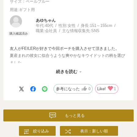
サイズ：ペールブルー
用途
:ギフト用
あゆちゃん
年代:
40代
性別:
女性
身長:
151～155cm
職業:
会社員
主な情報収集先:
SNS
友人がFEILERが好きで今回ポーチを購入させて頂きました。
夏産まれの彼女に似合うような爽やかなキウイドットの柄を選び
ました。
まだ渡せていないので星は4つにしておきます。
続きを読む
次回は自分へのご褒美にポーチを買いたいと思います！
参考になった
0
Like!
1
もっと見る
絞り込み
表示：新しい順