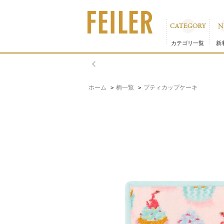
プティカップケーキ ハンカチ（WEB限定）｜フェイラー公
カテゴリ一覧
新
ホーム
柄一覧
プティカップケーキ
>
>