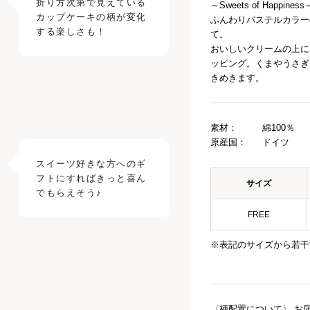
折り方次第で見えている
～Sweets of Happiness
カップケーキの柄が変化
ふんわりパステルカラー
する楽しさも！
て。
おいしいクリームの上に
ッピング。くまやうさぎ
きめきます。
素材：
綿100％
原産国：
ドイツ
スイーツ好きな方へのギ
フトにすればきっと喜ん
サイズ
でもらえそう♪
FREE
※表記のサイズから若干
〈柄配置について〉 お