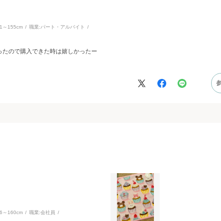
51～155cm
職業:
パート・アルバイト
だったので購入できた時は嬉しかったー
56～160cm
職業:
会社員