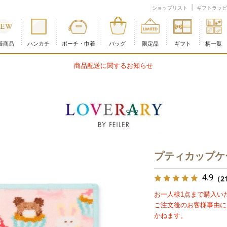
式オンラインショップ
ショップリスト
ギフトラッピ
着商品
ハンカチ
ポーチ・巾着
バッグ
限定品
ギフト
柄一覧
商品配送に関するお知らせ
プティカップケ
4.9
（2
お一人様1点まで購入い
ご注文後のお客様事由に
かねます。