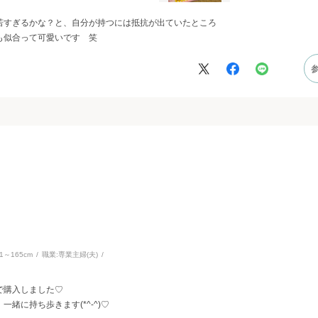
若すぎるかな？と、自分が持つには抵抗が出ていたところ
も似合って可愛いです 笑
61～165cm
職業:
専業主婦(夫)
で購入しました♡
緒に持ち歩きます(*^-^)♡