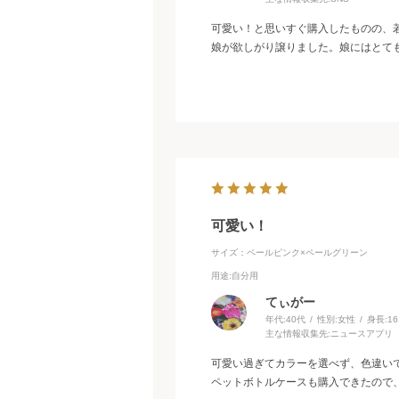
可愛い！と思いすぐ購入したものの、
娘が欲しがり譲りました。娘にはとて
可愛い！
サイズ：ペールピンク×ペールグリーン
用途
:自分用
てぃがー
年代:
40代
性別:
女性
身長:
1
主な情報収集先:
ニュースアプリ
可愛い過ぎてカラーを選べず、色違い
ペットボトルケースも購入できたので、一