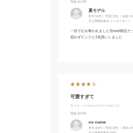
用途
:自分用
夏モデル
年代:
50代
性別:
女性
身長:
1
主な情報収集先:
インターネット
一目で心を奪われました😍web限定
思わずピンクと2色買いしました
可愛すぎて
サイズ：ペールピンク×ペールピンク
用途
:自分用
no name
年代:
40代
性別:
女性
身長:
1
主な情報収集先:
SNS