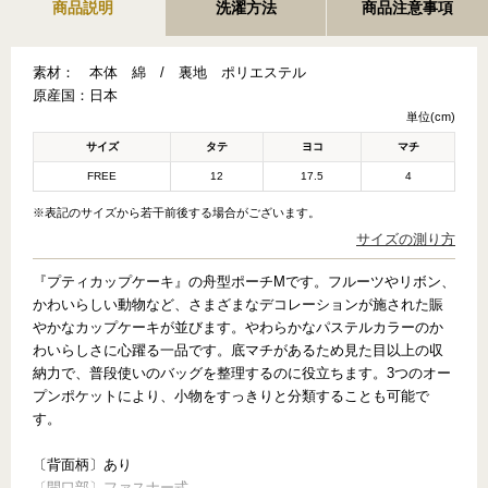
商品説明
洗濯方法
商品注意事項
素材：
本体 綿 / 裏地 ポリエステル
原産国：
日本
単位(cm)
サイズ
タテ
ヨコ
マチ
FREE
12
17.5
4
※表記のサイズから若干前後する場合がございます。
サイズの測り方
『プティカップケーキ』の舟型ポーチMです。フルーツやリボン、
かわいらしい動物など、さまざまなデコレーションが施された賑
かなカップケーキが並びます。やわらかなパステルカラーのか
わいらしさに心躍る一品です。底マチがあるため見た目以上の収
納力で、普段使いのバッグを整理するのに役立ちます。3つのオー
プンポケットにより、小物をすっきりと分類することも可能で
す。
〔背面柄〕あり
〔開口部〕ファスナー式