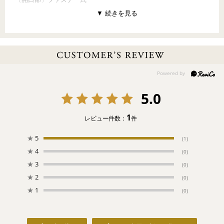
〔内ポケット〕オープンポケット×3（前面裏2、背面裏1）
【PATTERN CONCEPT】
PETIT CUPCAKE（プティカップケーキ）
～Sweets of Happiness～
ふんわりパステルカラーの世界に、小さなカップケーキをたくさ
ん並べて。
おいしいクリームの上には、カラースプレーといちごやさくらん
5.0
ぼをトッピング。くまやうさぎ、リボンにお花。かわいいデコレ
ーションにときめきます。
1
レビュー件数：
件
【ご注意ください】
●ご注文後のお客様事由によりますキャンセル・変更・返品はお受
★
5
(1)
けすることができません。
★
4
(0)
●
お一人様1点まで
のご購入とさせていただきます。
★
3
(0)
★
2
(0)
★
1
(0)