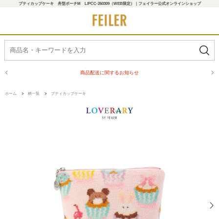
プティカップケーキ 舟型ポーチM L/PCC-260309（WEB限定）｜フェイラー公式オンラインショップ
商品配送に関するお知らせ
ホーム
>
柄一覧
>
プティカップケーキ