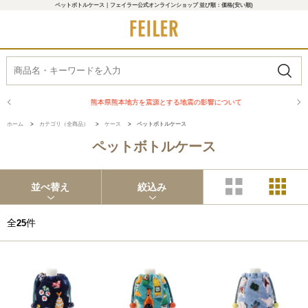
ペットボトルケース｜フェイラー公式オンラインショップ 並び順：価格(安い順)
熊本県熊本地方を震源とする地震の影響について
ホーム
>
カテゴリ（全商品）
>
ケース
>
ペットボトルケース
ペットボトルケース
並べ替え
絞込み
全
件
25