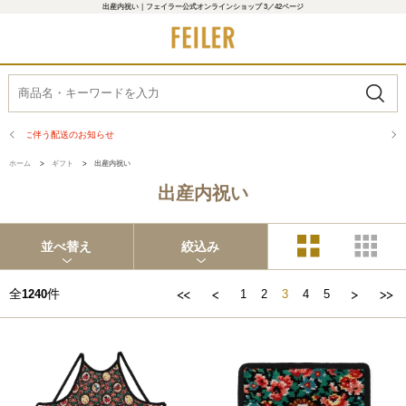
出産内祝い｜フェイラー公式オンラインショップ 3／42ページ
商品配送に関するお知らせ
ホーム
>
ギフト
>
出産内祝い
出産内祝い
並べ替え
絞込み
全
件
1240
1
2
3
4
5