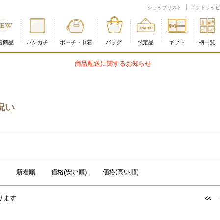
ジ
ショップリスト
ギフトラッピ
着商品
ハンカチ
ポーチ・巾着
バッグ
限定品
ギフト
柄一覧
商品配送に関するお知らせ
祝い
：
新着順
価格(安い順)
価格(高い順)
ります