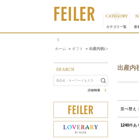
出産内祝い｜フェイラー公式オンラインショップ 9／13ペー
カテゴリ一覧
新
ホーム
ギフト
出産内祝い
>
>
出産内
詳細検索
サムネイル(4列)
サムネイル(5列)
並べ替え
1240
件あ